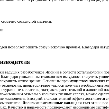
 сердечно сосудистой системы;
мы;
дей позволяет решить сразу несколько проблем. Благодаря нат
оизводителя
ки ведущих разработчиков Японии в области офтальмологии поз
 Благодаря уникальным технологиям им удалось получить униве
сохранить четкое зрение. Основным преимуществом японских гл
технологии, производителям удалось получить необходимые ко
ы натуральные коллагены, экстракты растительной и животной 
положительным отзывам о японских глазных каплях, можно сдела
ющие компоненты. Быстрый, положительный эффект достигается 
компонентов.
Японские витаминные капли для глаз
отличного 
i-dlya-glaz. Качество и надежность подтверждают необходимые серт