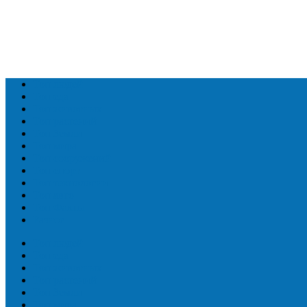
Топ людей
Топ еда
Топ животных
Топ растений
Топ Земли
Топ мира
Топ сооружений
Топ спорт
Топ технологии
Топ авто
Топ Факты
Разное
Топ людей
Топ еда
Топ животных
Топ растений
Топ Земли
Топ мира