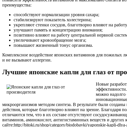
преимущества:
способствуют нормализации уровня сахара;
стабилизируют показатель холестерина;
укрепляют стенки сосудов, благотворно влияют на работу
улучшают память и концентрацию внимания;
позитивно влияют на работу центральной нервной систе
увеличивают кровообращение мозга;
повышают жизненный тонус организма.
Комплексное воздействие японских витаминов для пожилых лю
и не вызывают аллергии.
Лучшие японские капли для глаз от пр
Новые разработ
эффективности.
можно надолго 
инновационные 
микроорганизмов методом синтеза. В результате были создан
действия, которые благотворно влияют на зрение. Благодаря 
отличаются тем, что в их составе отсутствуют сосудосужива
витаминов, аминокислот, антигистаминных веществ и других 
сайте:http://bitoki.ru/shop/category/biodobavki/yaponskie-kapl