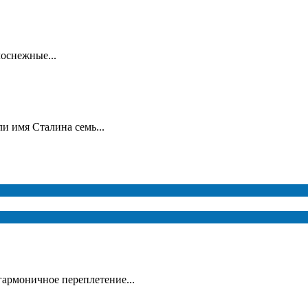
лоснежные...
и имя Сталина семь...
гармоничное переплетение...