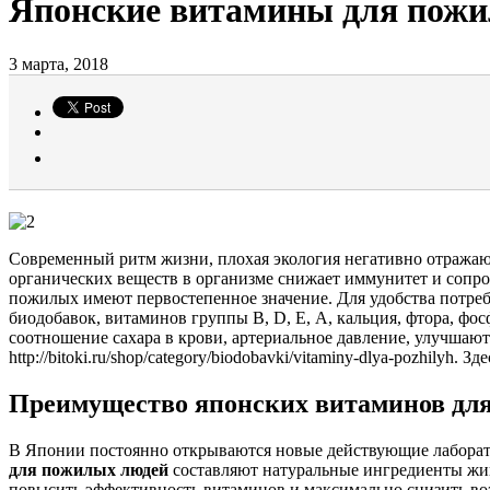
Японские витамины для пожил
3 марта, 2018
Современный ритм жизни, плохая экология негативно отражаютс
органических веществ в организме снижает иммунитет и сопро
пожилых имеют первостепенное значение. Для удобства потре
биодобавок, витаминов группы В, D, Е, А, кальция, фтора, ф
соотношение сахара в крови, артериальное давление, улучша
http://bitoki.ru/shop/category/biodobavki/vitaminy-dlya-pozhil
Преимущество японских витаминов дл
В Японии постоянно открываются новые действующие лаборато
для пожилых людей
составляют натуральные ингредиенты жив
повысить эффективность витаминов и максимально снизить во