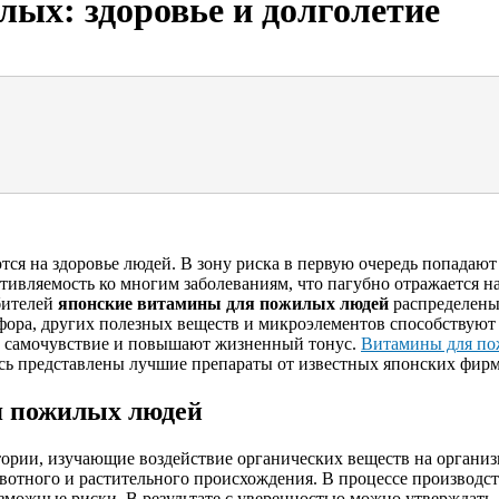
ых: здоровье и долголетие
я на здоровье людей. В зону риска в первую очередь попадают 
тивляемость ко многим заболеваниям, что пагубно отражается н
бителей
японские витамины для пожилых людей
распределены 
осфора, других полезных веществ и микроэлементов способствую
ют самочувствие и повышают жизненный тонус.
Витамины для п
yh. Здесь представлены лучшие препараты от известных японских ф
я пожилых людей
рии, изучающие воздействие органических веществ на организ
отного и растительного происхождения. В процессе производс
зможные риски. В результате с уверенностью можно утверждат