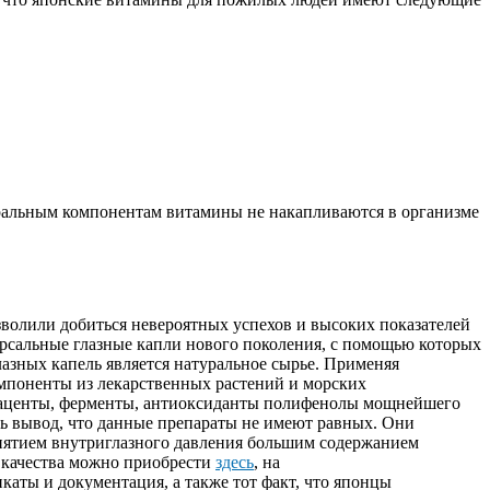
уральным компонентам витамины не накапливаются в организме
волили добиться невероятных успехов и высоких показателей
рсальные глазные капли нового поколения, с помощью которых
азных капель является натуральное сырье. Применяя
мпоненты из лекарственных растений и морских
плаценты, ферменты, антиоксиданты полифенолы мощнейшего
ть вывод, что данные препараты не имеют равных. Они
снятием внутриглазного давления большим содержанием
качества можно приобрести
здесь
, на
ификаты и документация, а также тот факт, что японцы