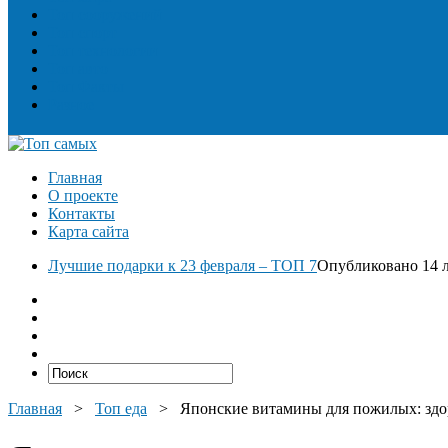
Топ сооружений
Топ спорт
Топ технологии
Топ авто
Топ Факты
Разное
Главная
О проекте
Контакты
Карта сайта
Лучшие подарки к 23 февраля – ТОП 7
Опубликовано 14 л
Главная
>
Топ еда
>
Японские витамины для пожилых: здо