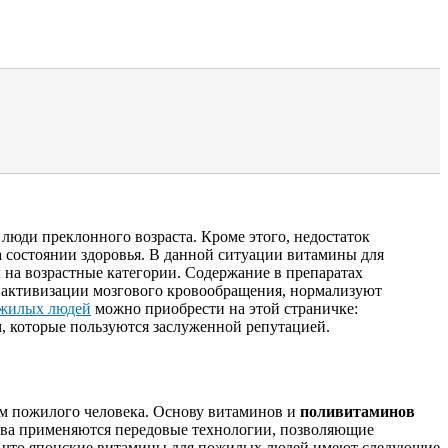
люди преклонного возраста. Кроме этого, недостаток
а состоянии здоровья. В данной ситуации витамины для
на возрастные категории. Содержание в препаратах
т активизации мозгового кровообращения, нормализуют
ожилых людей
можно приобрести на этой страничке:
ирм, которые пользуются заслуженной репутацией.
м пожилого человека. Основу витаминов и
поливитаминов
тва применяются передовые технологии, позволяющие
ь, что японские витамины для пожилых людей имеют следующие