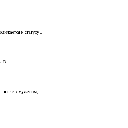
лижается к статусу...
 В...
 после замужества,...