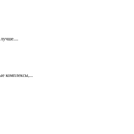
лучше....
е комплексы,...