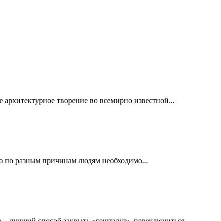
е архитектурное творение во всемирно известной...
то по разным причинам людям необходимо...
 – лучший способ закрыть «гештальт», переключиться...