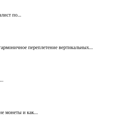
лист по...
 гармоничное переплетение вертикальных...
..
е монеты и как...