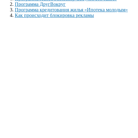
Программа ДругВокруг
Программа кредитования жилья «Ипотека молодым»
Как происходит блокировка рекламы