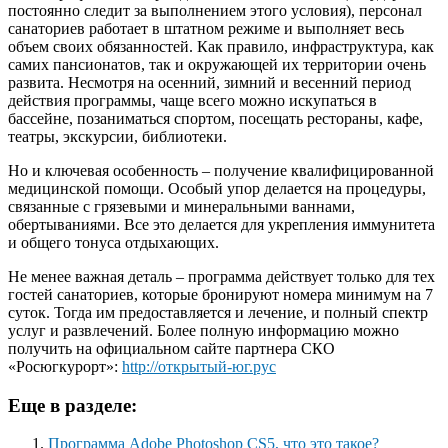
постоянно следит за выполнением этого условия), персонал
санаториев работает в штатном режиме и выполняет весь
объем своих обязанностей. Как правило, инфраструктура, как
самих пансионатов, так и окружающей их территории очень
развита. Несмотря на осенний, зимний и весенний период
действия программы, чаще всего можно искупаться в
бассейне, позаниматься спортом, посещать рестораны, кафе,
театры, экскурсии, библиотеки.
Но и ключевая особенность – получение квалифицированной
медицинской помощи. Особый упор делается на процедуры,
связанные с грязевыми и минеральными ваннами,
обертываниями. Все это делается для укрепления иммунитета
и общего тонуса отдыхающих.
Не менее важная деталь – программа действует только для тех
гостей санаториев, которые бронируют номера минимум на 7
суток. Тогда им предоставляется и лечение, и полный спектр
услуг и развлечений. Более полную информацию можно
получить на официальном сайте партнера СКО
«Росюгкурорт»:
http://открытый-юг.рус
Еще в разделе:
Программа Adobe Photoshop CS5, что это такое?