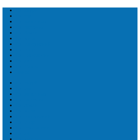
Топ людей
Топ еда
Топ животных
Топ растений
Топ Земли
Топ мира
Топ сооружений
Топ спорт
Топ технологии
Топ авто
Топ Факты
Разное
Топ людей
Топ еда
Топ животных
Топ растений
Топ Земли
Топ мира
Топ сооружений
Топ спорт
Топ технологии
Топ авто
Топ Факты