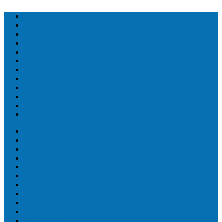
Топ людей
Топ еда
Топ животных
Топ растений
Топ Земли
Топ мира
Топ сооружений
Топ спорт
Топ технологии
Топ авто
Топ Факты
Разное
Топ людей
Топ еда
Топ животных
Топ растений
Топ Земли
Топ мира
Топ сооружений
Топ спорт
Топ технологии
Топ авто
Топ Факты