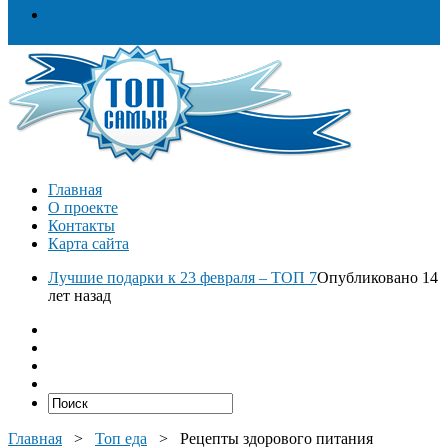
Разное
Главная
О проекте
Контакты
Карта сайта
Лучшие подарки к 23 февраля – ТОП 7
Опубликовано 14
лет назад
Главная
>
Топ еда
>
Рецепты здорового питания