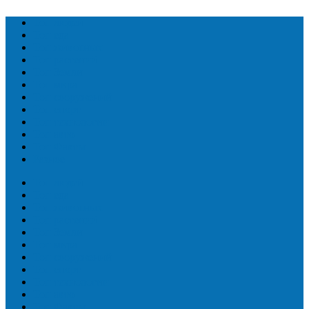
Топ людей
Топ еда
Топ животных
Топ растений
Топ Земли
Топ мира
Топ сооружений
Топ спорт
Топ технологии
Топ авто
Топ Факты
Разное
Топ людей
Топ еда
Топ животных
Топ растений
Топ Земли
Топ мира
Топ сооружений
Топ спорт
Топ технологии
Топ авто
Топ Факты