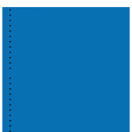
Топ людей
Топ еда
Топ животных
Топ растений
Топ Земли
Топ мира
Топ сооружений
Топ спорт
Топ технологии
Топ авто
Топ Факты
Разное
Топ людей
Топ еда
Топ животных
Топ растений
Топ Земли
Топ мира
Топ сооружений
Топ спорт
Топ технологии
Топ авто
Топ Факты