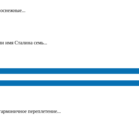
лоснежные...
и имя Сталина семь...
гармоничное переплетение...