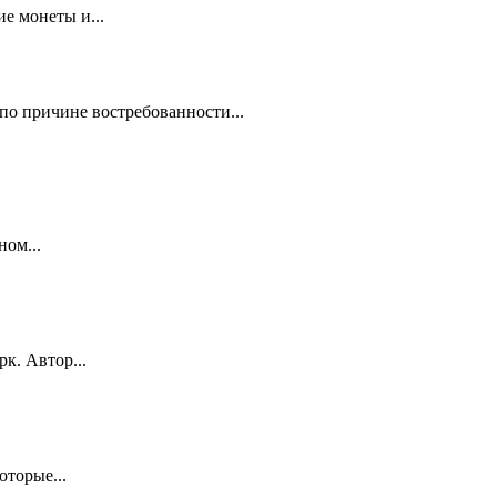
е монеты и...
по причине востребованности...
ном...
к. Автор...
оторые...