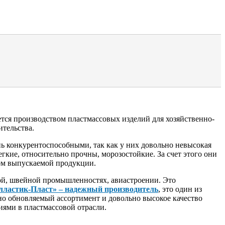
ается производством пластмассовых изделий для хозяйственно-
тельства.
нь конкурентоспособными, так как у них довольно невысокая
гкие, относительно прочны, морозостойкие. За счет этого они
том выпускаемой продукции.
ной, швейной промышленностях, авиастроении. Это
Элластик-Пласт» – надежный производитель
, это один из
рно обновляемый ассортимент и довольно высокое качество
иями в пластмассовой отрасли.