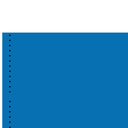
Топ людей
Топ еда
Топ животных
Топ растений
Топ Земли
Топ мира
Топ сооружений
Топ спорт
Топ технологии
Топ авто
Топ Факты
Разное
Топ людей
Топ еда
Топ животных
Топ растений
Топ Земли
Топ мира