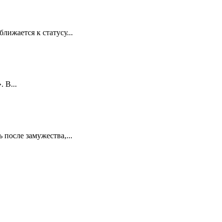
лижается к статусу...
 В...
 после замужества,...