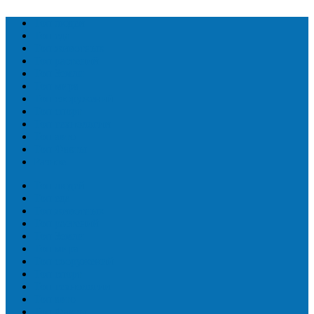
Топ людей
Топ еда
Топ животных
Топ растений
Топ Земли
Топ мира
Топ сооружений
Топ спорт
Топ технологии
Топ авто
Топ Факты
Разное
Топ людей
Топ еда
Топ животных
Топ растений
Топ Земли
Топ мира
Топ сооружений
Топ спорт
Топ технологии
Топ авто
Топ Факты