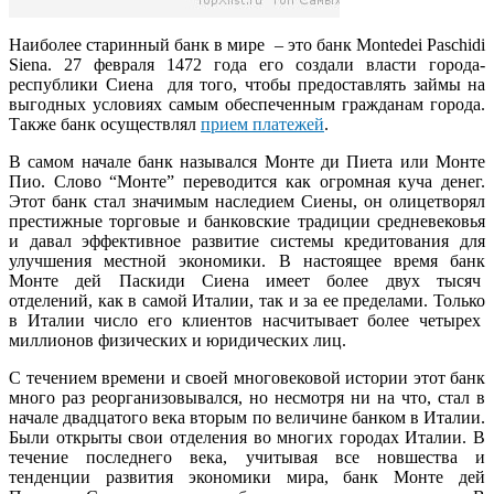
Наиболее старинный банк в мире – это банк Montedei Paschidi
Siena. 27 февраля 1472 года его создали власти города-
республики Сиена для того, чтобы предоставлять займы на
выгодных условиях самым обеспеченным гражданам города.
Также банк осуществлял
прием платежей
.
В самом начале банк назывался Монте ди Пиета или Монте
Пио. Слово “Монте” переводится как огромная куча денег.
Этот банк стал значимым наследием Сиены, он олицетворял
престижные торговые и банковские традиции средневековья
и давал эффективное развитие системы кредитования для
улучшения местной экономики. В настоящее время банк
Монте дей Паскиди Сиена имеет более двух тысяч
отделений, как в самой Италии, так и за ее пределами. Только
в Италии число его клиентов насчитывает более четырех
миллионов физических и юридических лиц.
С течением времени и своей многовековой истории этот банк
много раз реорганизовывался, но несмотря ни на что, стал в
начале двадцатого века вторым по величине банком в Италии.
Были открыты свои отделения во многих городах Италии. В
течение последнего века, учитывая все новшества и
тенденции развития экономики мира, банк Монте дей