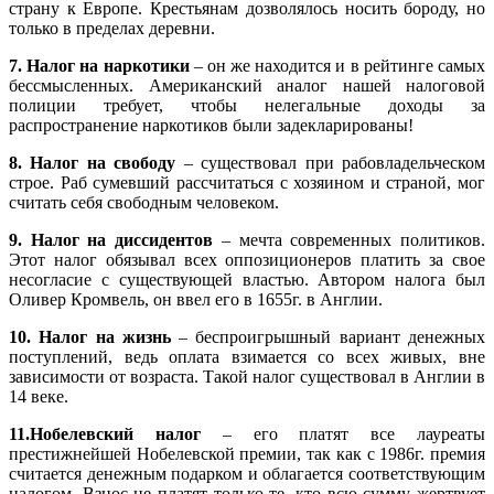
страну к Европе. Крестьянам дозволялось носить бороду, но
только в пределах деревни.
7. Налог на наркотики
– он же находится и в рейтинге самых
бессмысленных. Американский аналог нашей налоговой
полиции требует, чтобы нелегальные доходы за
распространение наркотиков были задекларированы!
8. Налог на свободу
– существовал при рабовладельческом
строе. Раб сумевший рассчитаться с хозяином и страной, мог
считать себя свободным человеком.
9. Налог на диссидентов
– мечта современных политиков.
Этот налог обязывал всех оппозиционеров платить за свое
несогласие с существующей властью. Автором налога был
Оливер Кромвель, он ввел его в 1655г. в Англии.
10. Налог на жизнь
– беспроигрышный вариант денежных
поступлений, ведь оплата взимается со всех живых, вне
зависимости от возраста. Такой налог существовал в Англии в
14 веке.
11.Нобелевский налог
– его платят все лауреаты
престижнейшей Нобелевской премии, так как с 1986г. премия
считается денежным подарком и облагается соответствующим
налогом. Взнос не платят только те, кто всю сумму жертвует