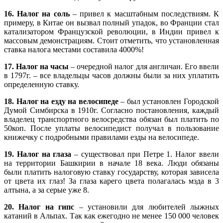
16. Налог на соль
– привел к масштабным последствиям. К
примеру, в Китае он вызвал полный упадок, во Франции стал
катализатором Французской революции, в Индии привел к
массовым демонстрациям. Стоит отметить, что установленная
ставка налога местами составила 4000%!
17. Налог на часы
– очередной налог для англичан. Его ввели
в 1797г. – все владельцы часов должны были за них уплатить
определенную ставку.
18. Налог на езду на велосипеде
– был установлен Городской
Думой Симбирска в 1910г. Согласно постановления, каждый
владелец транспортного велосредства обязан был платить по
50коп. После уплаты велосипедист получал в пользование
книжечку с подробными правилами езды на велосипеде.
19. Налог на глаза
– существовал при Петре 1. Налог ввели
на территории Башкирии в начале 18 века. Люди обязаны
были платить налоговую ставку государству, которая зависела
от цвета их глаз! За глаза карего цвета полагалась мзда в 3
алтына, а за серые уже 8.
20. Налог на гипс
– установили для любителей лыжных
катаний в Альпах. Так как ежегодно не менее 150 000 человек