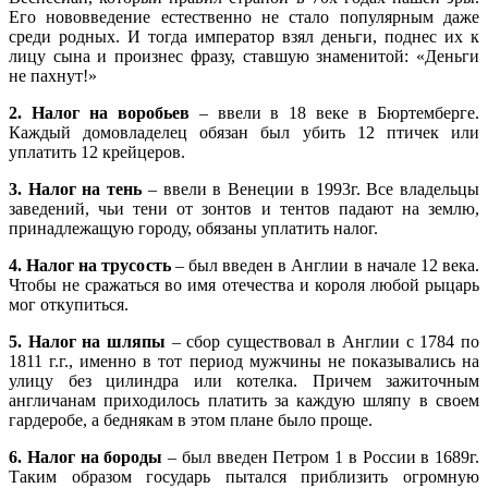
Его нововведение естественно не стало популярным даже
среди родных. И тогда император взял деньги, поднес их к
лицу сына и произнес фразу, ставшую знаменитой: «Деньги
не пахнут!»
2. Налог на воробьев
– ввели в 18 веке в Бюртемберге.
Каждый домовладелец обязан был убить 12 птичек или
уплатить 12 крейцеров.
3. Налог на тень
– ввели в Венеции в 1993г. Все владельцы
заведений, чьи тени от зонтов и тентов падают на землю,
принадлежащую городу, обязаны уплатить налог.
4. Налог на трусость
– был введен в Англии в начале 12 века.
Чтобы не сражаться во имя отечества и короля любой рыцарь
мог откупиться.
5. Налог на шляпы
– сбор существовал в Англии с 1784 по
1811 г.г., именно в тот период мужчины не показывались на
улицу без цилиндра или котелка. Причем зажиточным
англичанам приходилось платить за каждую шляпу в своем
гардеробе, а беднякам в этом плане было проще.
6. Налог на бороды
– был введен Петром 1 в России в 1689г.
Таким образом государь пытался приблизить огромную