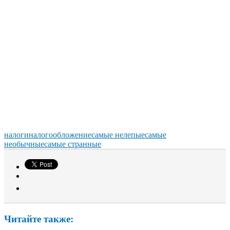
налоги
налогообложение
самые нелепые
самые
необычные
самые странные
Читайте также: