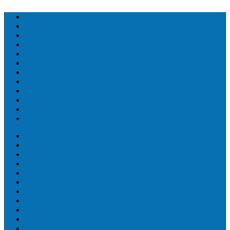
Топ людей
Топ еда
Топ животных
Топ растений
Топ Земли
Топ мира
Топ сооружений
Топ спорт
Топ технологии
Топ авто
Топ Факты
Разное
Топ людей
Топ еда
Топ животных
Топ растений
Топ Земли
Топ мира
Топ сооружений
Топ спорт
Топ технологии
Топ авто
Топ Факты