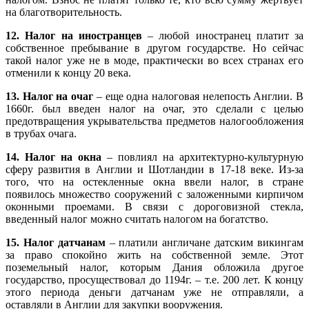
на благотворительность.
12. Налог на иностранцев
– любой иностранец платит за
собственное пребывание в другом государстве. Но сейчас
такой налог уже не в моде, практически во всех странах его
отменили к концу 20 века.
13. Налог на очаг
– еще одна налоговая нелепость Англии. В
1660г. был введен налог на очаг, это сделали с целью
предотвращения укрывательства предметов налогообложения
в трубах очага.
14. Налог на окна
– повлиял на архитектурно-культурную
сферу развития в Англии и Шотландии в 17-18 веке. Из-за
того, что на остекленные окна ввели налог, в стране
появилось множество сооружений с заложенными кирпичом
оконными проемами. В связи с дороговизной стекла,
введенный налог можно считать налогом на богатство.
15. Налог датчанам
– платили англичане датским викингам
за право спокойно жить на собственной земле. Этот
поземельный налог, которым Дания обложила другое
государство, просуществовал до 1194г. – т.е. 200 лет. К концу
этого периода деньги датчанам уже не отправляли, а
оставляли в Англии для закупки вооружения.