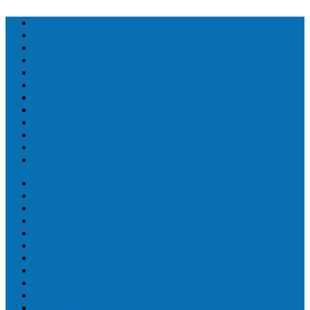
Топ людей
Топ еда
Топ животных
Топ растений
Топ Земли
Топ мира
Топ сооружений
Топ спорт
Топ технологии
Топ авто
Топ Факты
Разное
Топ людей
Топ еда
Топ животных
Топ растений
Топ Земли
Топ мира
Топ сооружений
Топ спорт
Топ технологии
Топ авто
Топ Факты