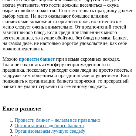
всегда учитывать, что гости должны веселиться – скука
омрачит любое торжество. Соответствовать празднику должен
выбор меню. На него оказывают большое влияние
финансовые возможности организаторов, но отнестись к
меню следует очень внимательно. От предпочтений гостей
зависит выбор блюд. Если среди приглашенных много
вегетарианцев, то лучше обойтись без блюд из мяса. Банкет,
на самом деле, не настолько дорогое удовольствие, как себе
можно представить.
Можно
провести банкет
при весьма скромных доходах.
Главное сохранять атмосферу непринужденности и
праздника, поскольку приходят сюда люди не просто поеcть, а
за дружеским общением и праздничными ощущениями. Ели
подходить к организации банкета творчески, то прекрасный
банкет не ударит серьезно по семейному бюджету.
Еще в разделе:
Провести банкет – делаем все правильно
Организация свадебного банкета
Организовываем лучшую свадьбу