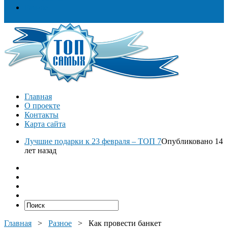
Разное
Главная
О проекте
Контакты
Карта сайта
Лучшие подарки к 23 февраля – ТОП 7
Опубликовано 14
лет назад
Главная
>
Разное
>
Как провести банкет