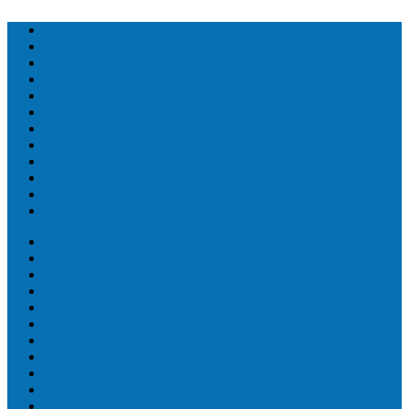
Топ людей
Топ еда
Топ животных
Топ растений
Топ Земли
Топ мира
Топ сооружений
Топ спорт
Топ технологии
Топ авто
Топ Факты
Разное
Топ людей
Топ еда
Топ животных
Топ растений
Топ Земли
Топ мира
Топ сооружений
Топ спорт
Топ технологии
Топ авто
Топ Факты