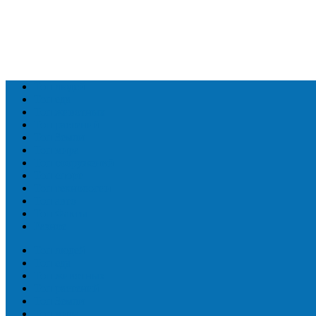
Топ людей
Топ еда
Топ животных
Топ растений
Топ Земли
Топ мира
Топ сооружений
Топ спорт
Топ технологии
Топ авто
Топ Факты
Разное
Топ людей
Топ еда
Топ животных
Топ растений
Топ Земли
Топ мира