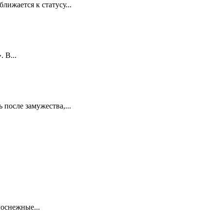
лижается к статусу...
 В...
 после замужества,...
лоснежные...