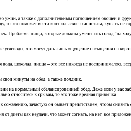
но ужин, а также с дополнительным поглощением овощей и фрукт
щу, то это поможет вести контроль своего аппетита, кушать не тор
чек. Проблемы пищи, которые должны уменьшать голод “на ходу”
 углеводы, что могут дать лишь ощущение насыщения на короткое
я вода, шоколад, пицца – это все никогда не воспринималось все
м свои минуты на обед, а также полдник.
емени на нормальный сбалансированный обед. Даже если у вас за
льно относитесь к срывам, то это тоже вредная привычка
 к сожалению, зачастую он бывает препятствием, чтобы снизить 
от диеты как неудачи, что может согнать, на нет, все приложен