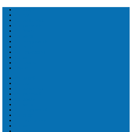
Топ людей
Топ еда
Топ животных
Топ растений
Топ Земли
Топ мира
Топ сооружений
Топ спорт
Топ технологии
Топ авто
Топ Факты
Разное
Топ людей
Топ еда
Топ животных
Топ растений
Топ Земли
Топ мира
Топ сооружений
Топ спорт
Топ технологии
Топ авто
Топ Факты