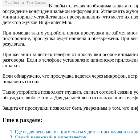
В любых случаях необходима защита от пр
обсуждение конфиденциальной информации. Установить жучок м
миниатюрные устройства для прослушивания, что место их на
детектор жучков BugHunter Mini.
При помощи таких устройств поиск прослушки не займет много
посторонние, прослушка будет найдена и обезврежена. При вы
результата.
При желании защитить телефон от прослушки особое внимание с
разговоры. Если в телефоне установлено шпионское приложени
аппарат.
Если обнаружено, что прослушка ведется через микрофон, встр
подавлять сигнал.
Такие устройства позволяют глушить сигнал сотовой связи в 
обсуждать любые темы. Для дальнейшего использования телефо
Защита от прослушки позволяет быть уверенным в том, что инф
Еще в разделе:
Где и для чего могут применяться детекторы жучков и ка
Самый надежный в мире телефон