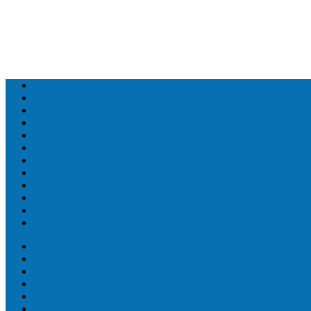
Топ людей
Топ еда
Топ животных
Топ растений
Топ Земли
Топ мира
Топ сооружений
Топ спорт
Топ технологии
Топ авто
Топ Факты
Разное
Топ людей
Топ еда
Топ животных
Топ растений
Топ Земли
Топ мира