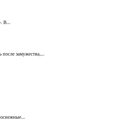
 В...
 после замужества,...
лоснежные...