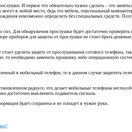
ослушки. И первое что обязательно нужно сделать – это занять
огут в любой место, будь это мебель, персональный компьютер,
хождения невозможно определить без специальных средств. Поэ
 сил. Для обнаружения прослушки будет достаточно проверить 
боре приборов для защиты от прослушки не стоит брать дешевые
тоит уделить защите от прослушивания сотового телефона, так 
е, то необходимо заменить прошивку либо операционную систем
оенный в мобильный телефон, то в данном случае защитить теле
установленном радиусе, что делает мобильные телефоны неспос
на достаточно выключить подавитель сигнала.
ормация будет сохранена и не попадет в чужие руки.
мер?