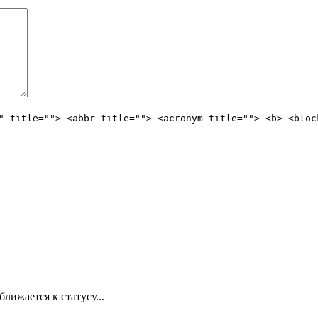
" title=""> <abbr title=""> <acronym title=""> <b> <bloc
лижается к статусу...