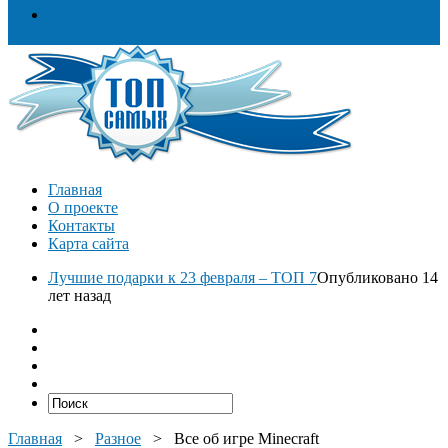
Разное
Главная
О проекте
Контакты
Карта сайта
Лучшие подарки к 23 февраля – ТОП 7
Опубликовано 14
лет назад
Главная
>
Разное
>
Все об игре Minecraft