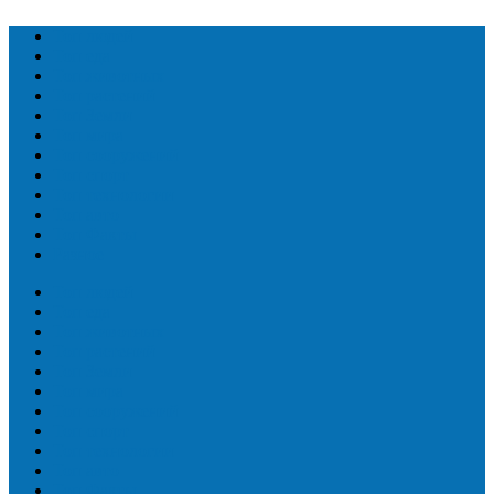
Топ людей
Топ еда
Топ животных
Топ растений
Топ Земли
Топ мира
Топ сооружений
Топ спорт
Топ технологии
Топ авто
Топ Факты
Разное
Топ людей
Топ еда
Топ животных
Топ растений
Топ Земли
Топ мира
Топ сооружений
Топ спорт
Топ технологии
Топ авто
Топ Факты