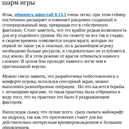
шарм игры
Итак,
обновить minecraft 0.15.1
очень легко, при этом геймер
постепенно расширяет и изменяет рандомно созданный и
сгенерированный мир, превращая его в собственную
фантазию. Стоит заметить, что это крайне редкая возможность
для игр подобного уровня. Но по сюжету не все так и гладко,
в скором времени появляются злодеи-враги, которые по
первой не такие уж и опасные, но в дальнейшем игроку
необходимо больше ресурсов, и следовательно он углубляется
под землю. И в этом режиме от врагов отбиваться намного
сложнее. В целом бои проходят намного легче чем в
оригинальной версии.
Можно смело заявить, что разработчики побеспокоились о
комфорте игрока, используя сенсорный экран, можно
выполнять разнообразные операции. Но что касается борьбы
с летающими врагами, то такая практика была отброшена в
виду того, что на практике это было б раздражающим
фактором.
Напоследок скажу, что лучше всего сразу скачать майнкрафт
на андроид, так как это приложение станет для вас
действительно интересным времяпровождением и большим
обновлением.