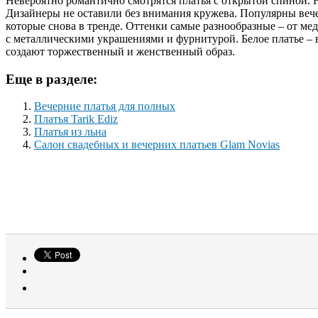
Невероятно романтично смотрятся платья с открытой спиной. Н
Дизайнеры не оставили без внимания кружева. Популярны вече
которые снова в тренде. Оттенки самые разнообразные – от ме
с металлическими украшениями и фурнитурой. Белое платье – 
создают торжественный и женственный образ.
Еще в разделе:
Вечерние платья для полных
Платья Tarik Ediz
Платья из льна
Салон свадебных и вечерних платьев Glam Novias