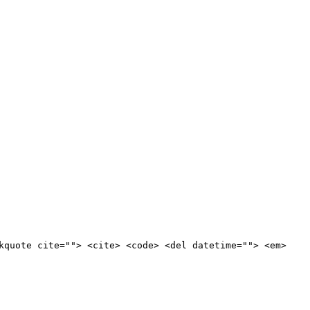
kquote cite=""> <cite> <code> <del datetime=""> <em>