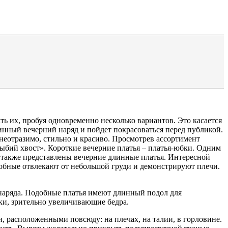
ь их, пробуя одновременно несколько вариантов. Это касается
инный вечерний наряд и пойдет покрасоваться перед публикой.
 неотразимо, стильно и красиво. Просмотрев ассортимент
ыбий хвост». Короткие вечерние платья – платья-юбки. Одним
 также представлены вечерние длинные платья. Интересной
обные отвлекают от небольшой груди и демонстрируют плечи.
и наряда. Подобные платья имеют длинный подол для
ки, зрительно увеличивающие бедра.
, расположенными повсюду: на плечах, на талии, в горловине.