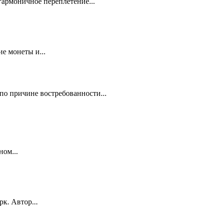
гармоничное переплетение...
е монеты и...
по причине востребованности...
ном...
к. Автор...