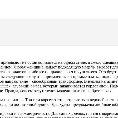
призывают не останавливаться на одном стиле, а смело смешиват
ючением. Любая женщина найдет подходящую модель, выберет дл
ства вариантов наиболее понравившееся и купить его. Это будет
ьны следующие силуэты: приталенные и прямые платья, подол «р
ое направление – своеобразный трансформер. В нашем магазине
ышек, глубокий вырез, который заканчивается горловиной. Под
е. Правда, совсем отсутствуют модели платьев на бретельках.
да нравились. Топ или корсет часто встречается в верхней част
пола, но достаточной длины. Для худых предложены двойные юб
ировки и асимметричность. Для самых смелых платья с вырезами