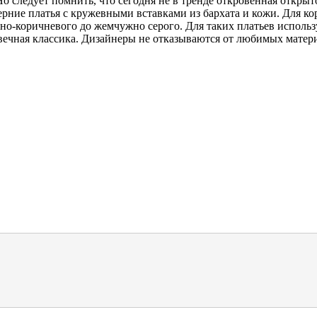
о следует помнить, что сегодня не в тренде откровенная откры
рние платья с кружевными вставками из бархата и кожи. Для ко
дно-коричневого до жемчужно серого. Для таких платьев использ
вечная классика. Дизайнеры не отказываются от любимых матер