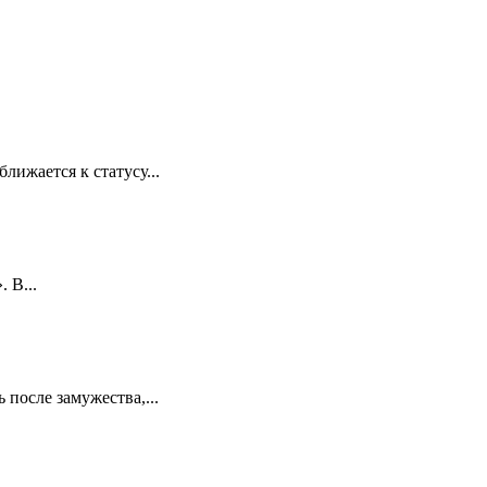
лижается к статусу...
 В...
 после замужества,...