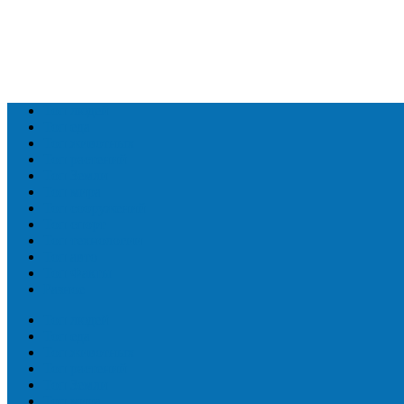
Топ людей
Топ еда
Топ животных
Топ растений
Топ Земли
Топ мира
Топ сооружений
Топ спорт
Топ технологии
Топ авто
Топ Факты
Разное
Топ людей
Топ еда
Топ животных
Топ растений
Топ Земли
Топ мира