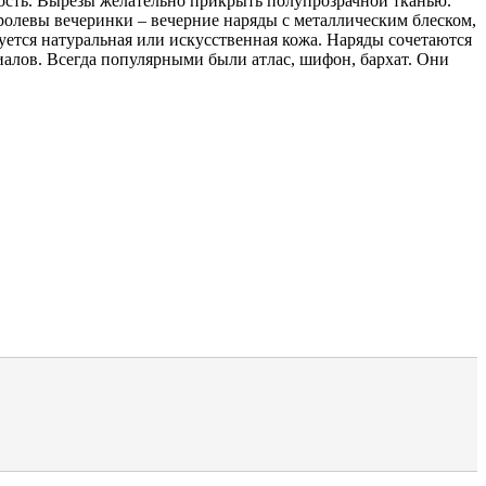
тость. Вырезы желательно прикрыть полупрозрачной тканью.
ролевы вечеринки – вечерние наряды с металлическим блеском,
уется натуральная или искусственная кожа. Наряды сочетаются
иалов. Всегда популярными были атлас, шифон, бархат. Они