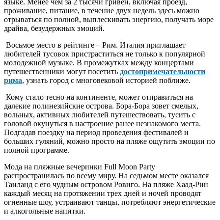
языке. Менее чем за 2 тысячи гривен, включая проезд,
проживание, питание, в течение двух недель здесь можно
отрываться по полной, выплескивать энергию, получать море
драйва, безудержных эмоций.
Восьмое место в рейтинге – Рим. Италия приглашает
любителей тусовок пристраститься не только к популярной
молодежной музыке. В промежутках между концертами
путешественники могут посетить
достопримечательности
рима
, узнать город с многовековой историей поближе.
Кому стало тесно на континенте, может отправиться на
далекие полинезийские острова. Бора-Бора зовет смелых,
вольных, активных любителей путешествовать, тусить с
головой окунуться в настроение ранее незнакомого места.
Подгадав поездку на период проведения фестивалей и
больших гуляний, можно просто на пляже ощутить эмоции по
полной программе.
Мода на пляжные вечеринки Full Moon Party
распространилась по всему миру. На седьмом месте оказался
Таиланд с его чудным островом Ровнго. На пляже Хаад-Рин
каждый месяц на протяжении трех дней и ночей проводят
огненные шоу, устраивают танцы, потребляют энергетические
и алкогольные напитки.