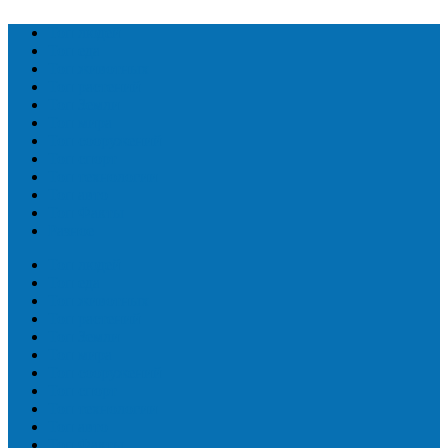
Топ людей
Топ еда
Топ животных
Топ растений
Топ Земли
Топ мира
Топ сооружений
Топ спорт
Топ технологии
Топ авто
Топ Факты
Разное
Топ людей
Топ еда
Топ животных
Топ растений
Топ Земли
Топ мира
Топ сооружений
Топ спорт
Топ технологии
Топ авто
Топ Факты