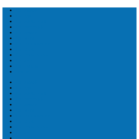
Топ людей
Топ еда
Топ животных
Топ растений
Топ Земли
Топ мира
Топ сооружений
Топ спорт
Топ технологии
Топ авто
Топ Факты
Разное
Топ людей
Топ еда
Топ животных
Топ растений
Топ Земли
Топ мира
Топ сооружений
Топ спорт
Топ технологии
Топ авто
Топ Факты