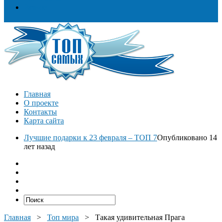
Разное
Главная
О проекте
Контакты
Карта сайта
Лучшие подарки к 23 февраля – ТОП 7
Опубликовано 14
лет назад
Главная
>
Топ мира
>
Такая удивительная Прага