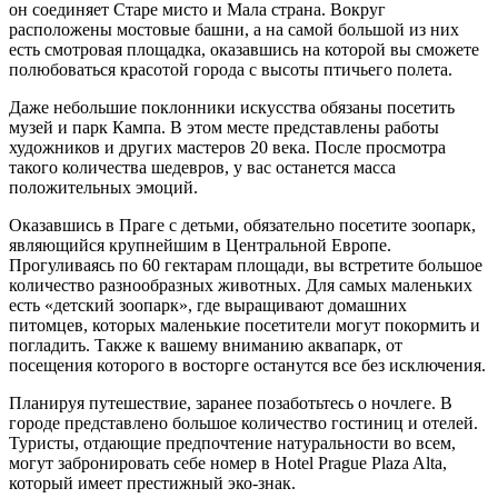
он соединяет Старе мисто и Мала страна. Вокруг
расположены мостовые башни, а на самой большой из них
есть смотровая площадка, оказавшись на которой вы сможете
полюбоваться красотой города с высоты птичьего полета.
Даже небольшие поклонники искусства обязаны посетить
музей и парк Кампа. В этом месте представлены работы
художников и других мастеров 20 века. После просмотра
такого количества шедевров, у вас останется масса
положительных эмоций.
Оказавшись в Праге с детьми, обязательно посетите зоопарк,
являющийся крупнейшим в Центральной Европе.
Прогуливаясь по 60 гектарам площади, вы встретите большое
количество разнообразных животных. Для самых маленьких
есть «детский зоопарк», где выращивают домашних
питомцев, которых маленькие посетители могут покормить и
погладить. Также к вашему вниманию аквапарк, от
посещения которого в восторге останутся все без исключения.
Планируя путешествие, заранее позаботьтесь о ночлеге. В
городе представлено большое количество гостиниц и отелей.
Туристы, отдающие предпочтение натуральности во всем,
могут забронировать себе номер в Hotel Prague Plaza Alta,
который имеет престижный эко-знак.