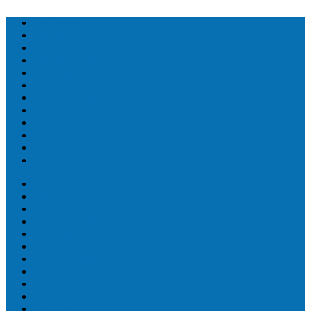
Топ людей
Топ еда
Топ животных
Топ растений
Топ Земли
Топ мира
Топ сооружений
Топ спорт
Топ технологии
Топ авто
Топ Факты
Разное
Топ людей
Топ еда
Топ животных
Топ растений
Топ Земли
Топ мира
Топ сооружений
Топ спорт
Топ технологии
Топ авто
Топ Факты