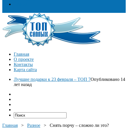
Разное
Главная
О проекте
Контакты
Карта сайта
Лучшие подарки к 23 февраля – ТОП 7
Опубликовано 14
лет назад
Главная
>
Разное
>
Снять порчу – сложно ли это?