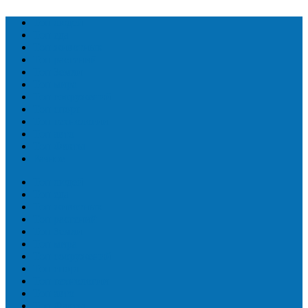
Топ людей
Топ еда
Топ животных
Топ растений
Топ Земли
Топ мира
Топ сооружений
Топ спорт
Топ технологии
Топ авто
Топ Факты
Разное
Топ людей
Топ еда
Топ животных
Топ растений
Топ Земли
Топ мира
Топ сооружений
Топ спорт
Топ технологии
Топ авто
Топ Факты