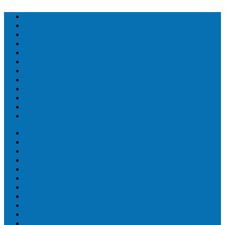
Топ людей
Топ еда
Топ животных
Топ растений
Топ Земли
Топ мира
Топ сооружений
Топ спорт
Топ технологии
Топ авто
Топ Факты
Разное
Топ людей
Топ еда
Топ животных
Топ растений
Топ Земли
Топ мира
Топ сооружений
Топ спорт
Топ технологии
Топ авто
Топ Факты