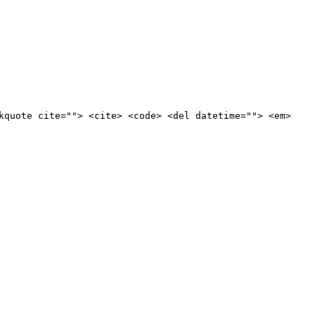
kquote cite=""> <cite> <code> <del datetime=""> <em>