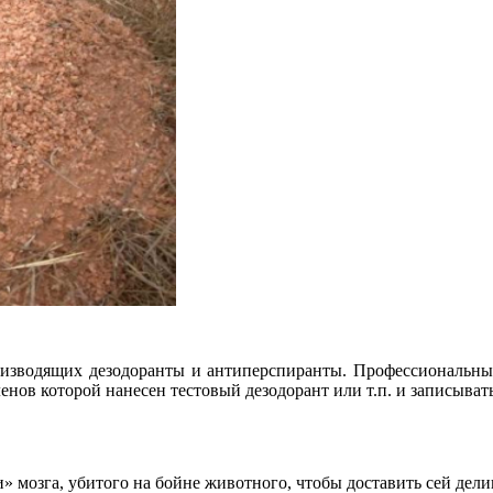
оизводящих дезодоранты и антиперспиранты. Профессиональны
ов которой нанесен тестовый дезодорант или т.п. и записывать
 мозга, убитого на бойне животного, чтобы доставить сей дели