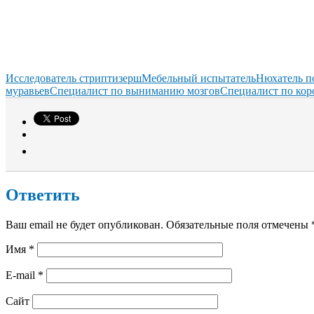
Исследователь стриптизерш
Мебельный испытатель
Нюхатель 
муравьев
Специалист по выниманию мозгов
Специалист по кор
Ответить
Ваш email не будет опубликован. Обязательные поля отмечены
Имя
*
E-mail
*
Сайт