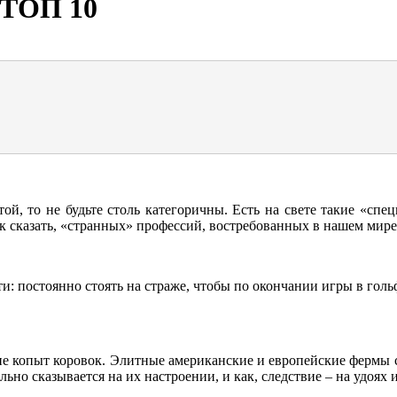
 ТОП 10
той, то не будьте столь категоричны. Есть на свете такие «спе
ак сказать, «странных» профессий, востребованных в нашем мире
и: постоянно стоять на страже, чтобы по окончании игры в голь
ние копыт коровок. Элитные американские и европейские фермы 
ьно сказывается на их настроении, и как, следствие – на удоях