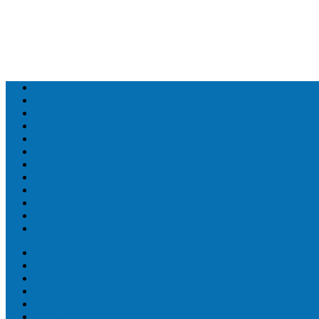
Топ людей
Топ еда
Топ животных
Топ растений
Топ Земли
Топ мира
Топ сооружений
Топ спорт
Топ технологии
Топ авто
Топ Факты
Разное
Топ людей
Топ еда
Топ животных
Топ растений
Топ Земли
Топ мира