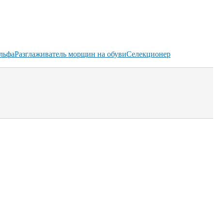
льфа
Разглаживатель морщин на обуви
Селекционер