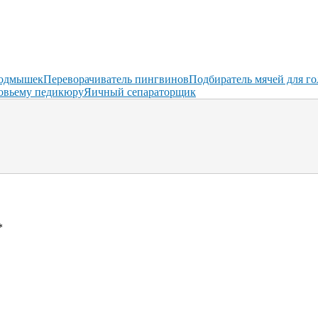
подмышек
Переворачиватель пингвинов
Подбиратель мячей для го
овьему педикюру
Яичный сепараторщик
*