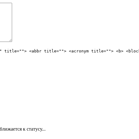
" title=""> <abbr title=""> <acronym title=""> <b> <bloc
лижается к статусу...