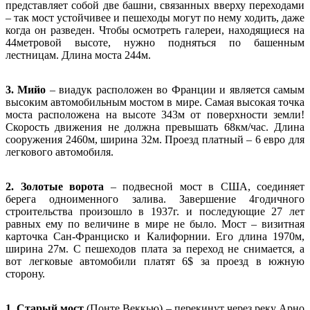
представляет собой две башни, связанных вверху переходами
– так мост устойчивее и пешеходы могут по нему ходить, даже
когда он разведен. Чтобы осмотреть галереи, находящиеся на
44метровой высоте, нужно подняться по башенным
лестницам. Длина моста 244м.
3. Мийо
– виадук расположен во Франции и является самым
высоким автомобильным мостом в мире. Самая высокая точка
моста расположена на высоте 343м от поверхности земли!
Скорость движения не должна превышать 68км/час. Длина
сооружения 2460м, ширина 32м. Проезд платный – 6 евро для
легкового автомобиля.
2. Золотые ворота
– подвесной мост в США, соединяет
берега одноименного залива. Завершение 4годичного
строительства произошло в 1937г. и последующие 27 лет
равных ему по величине в мире не было. Мост – визитная
карточка Сан-Франциско и Калифорнии. Его длина 1970м,
ширина 27м. С пешеходов плата за переход не снимается, а
вот легковые автомобили платят 6$ за проезд в южную
сторону.
1. Старый мост
(Понте Веккью) – перекинут через реку Арно