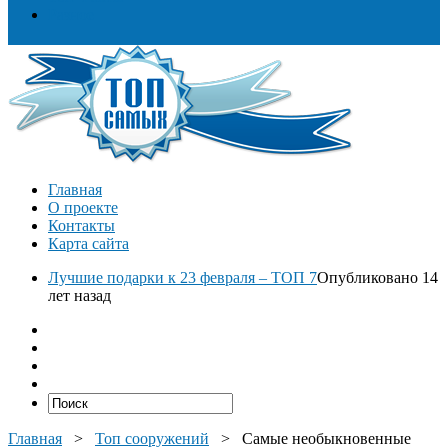
Разное
Главная
О проекте
Контакты
Карта сайта
Лучшие подарки к 23 февраля – ТОП 7
Опубликовано 14
лет назад
Главная
>
Топ сооружений
>
Самые необыкновенные