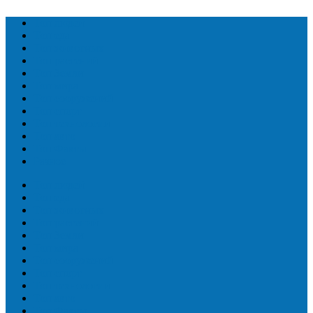
Топ людей
Топ еда
Топ животных
Топ растений
Топ Земли
Топ мира
Топ сооружений
Топ спорт
Топ технологии
Топ авто
Топ Факты
Разное
Топ людей
Топ еда
Топ животных
Топ растений
Топ Земли
Топ мира
Топ сооружений
Топ спорт
Топ технологии
Топ авто
Топ Факты