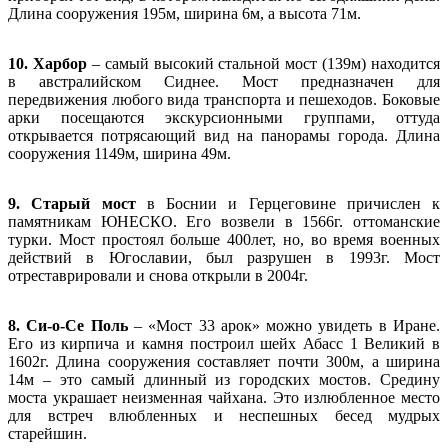
Длина сооружения 195м, ширина 6м, а высота 71м.
10. Харбор
– самый высокий стальной мост (139м) находится
в австралийском Сиднее. Мост предназначен для
передвижения любого вида транспорта и пешеходов. Боковые
арки посещаются экскурсионными группами, оттуда
открывается потрясающий вид на панорамы города. Длина
сооружения 1149м, ширина 49м.
9. Старый мост
в Боснии и Герцеговине причислен к
памятникам ЮНЕСКО. Его возвели в 1566г. оттоманские
турки. Мост простоял больше 400лет, но, во время военных
действий в Югославии, был разрушен в 1993г. Мост
отреставрировали и снова открыли в 2004г.
8. Си-о-Се Поль
– «Мост 33 арок» можно увидеть в Иране.
Его из кирпича и камня построил шейх Абасс 1 Великий в
1602г. Длина сооружения составляет почти 300м, а ширина
14м – это самый длинный из городских мостов. Средину
моста украшает неизменная чайхана. Это излюбленное место
для встреч влюбленных и неспешных бесед мудрых
старейшин.