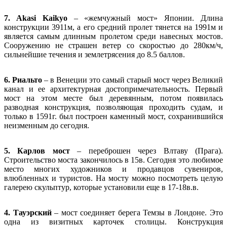
7. Akasi Kaikyo
– «жемчужный мост» Японии. Длина
конструкции 3911м, а его средний пролет тянется на 1991м и
является самым длинным пролетом среди навесных мостов.
Сооружению не страшен ветер со скоростью до 280км/ч,
сильнейшие течения и землетрясения до 8.5 баллов.
6. Риальто
– в Венеции это самый старый мост через Великий
канал и ее архитектурная достопримечательность. Первый
мост на этом месте был деревянным, потом появилась
разводная конструкция, позволяющая проходить судам, и
только в 1591г. был построен каменный мост, сохранившийся
неизменным до сегодня.
5. Карлов мост
– переброшен через Влтаву (Прага).
Строительство моста закончилось в 15в. Сегодня это любимое
место многих художников и продавцов сувениров,
влюбленных и туристов. На мосту можно посмотреть целую
галерею скульптур, которые установили еще в 17-18в.в.
4. Тауэрский
– мост соединяет берега Темзы в Лондоне. Это
одна из визитных карточек столицы. Конструкция