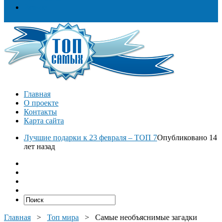
Разное
Главная
О проекте
Контакты
Карта сайта
Лучшие подарки к 23 февраля – ТОП 7
Опубликовано 14
лет назад
Главная
>
Топ мира
>
Самые необъяснимые загадки