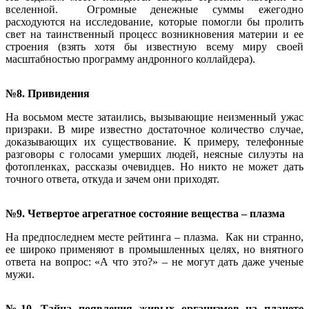
вселенной. Огромные денежные суммы ежегодно
расходуются на исследование, которые помогли бы пролить
свет на таинственный процесс возникновения материи и ее
строения (взять хотя бы известную всему миру своей
масштабностью программу андронного коллайдера).
№8. Привидения
На восьмом месте затаились, вызывающие неизменный ужас
призраки. В мире известно достаточное количество случае,
доказывающих их существование. К примеру, телефонные
разговоры с голосами умерших людей, неясные силуэты на
фотопленках, рассказы очевидцев. Но никто не может дать
точного ответа, откуда и зачем они приходят.
№9. Четвертое агрегатное состояние вещества – плазма
На предпоследнем месте рейтинга – плазма. Как ни странно,
ее широко применяют в промышленных целях, но внятного
ответа на вопрос: «А что это?» – не могут дать даже ученые
мужи.
№10. Тайна появления живых организмов на планете