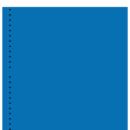
Топ людей
Топ еда
Топ животных
Топ растений
Топ Земли
Топ мира
Топ сооружений
Топ спорт
Топ технологии
Топ авто
Топ Факты
Разное
Топ людей
Топ еда
Топ животных
Топ растений
Топ Земли
Топ мира
Топ сооружений
Топ спорт
Топ технологии
Топ авто
Топ Факты