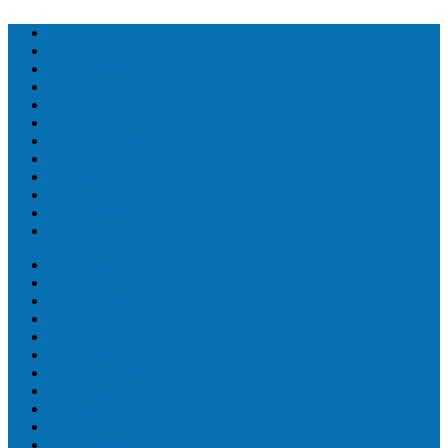
Топ людей
Топ еда
Топ животных
Топ растений
Топ Земли
Топ мира
Топ сооружений
Топ спорт
Топ технологии
Топ авто
Топ Факты
Разное
Топ людей
Топ еда
Топ животных
Топ растений
Топ Земли
Топ мира
Топ сооружений
Топ спорт
Топ технологии
Топ авто
Топ Факты