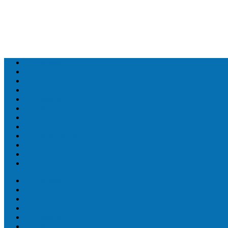
Топ людей
Топ еда
Топ животных
Топ растений
Топ Земли
Топ мира
Топ сооружений
Топ спорт
Топ технологии
Топ авто
Топ Факты
Разное
Топ людей
Топ еда
Топ животных
Топ растений
Топ Земли
Топ мира