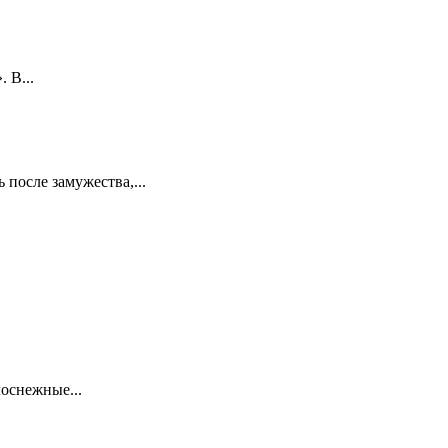
 В...
 после замужества,...
лоснежные...