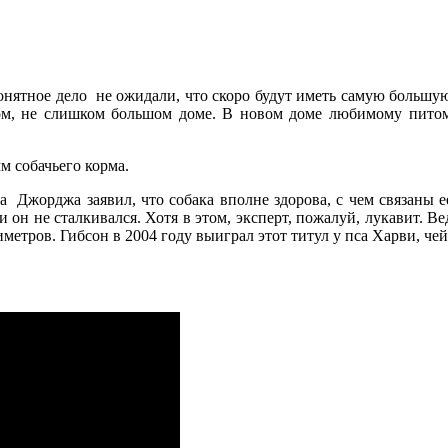
онятное дело не ожидали, что скоро будут иметь самую большую 
ром, не слишком большом доме. В новом доме любимому питом
м собачьего корма.
а Джорджа заявил, что собака вполне здорова, с чем связаны ее
 он не сталкивался. Хотя в этом, эксперт, пожалуй, лукавит. 
тиметров. Гибсон в 2004 году выиграл этот титул у пса Харви, чей