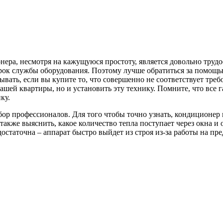
ера, несмотря на кажущуюся простоту, является довольно труд
рок службы оборудования. Поэтому лучше обратиться за помощью 
лывать, если вы купите то, что совершенно не соответствует тр
шей квартиры, но и установить эту технику. Помните, что все г
ку.
ыбор профессионалов. Для того чтобы точно узнать, кондиционе
 также выяснить, какое количество тепла поступает через окна 
остаточна – аппарат быстро выйдет из строя из-за работы на пр