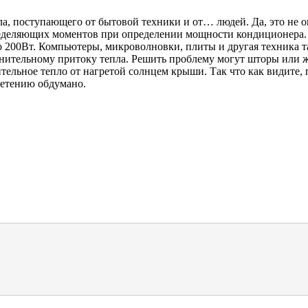
ла, поступающего от бытовой техники и от… людей. Да, это не 
еделяющих моментов при определении мощности кондиционера. С
до 200Вт. Компьютеры, микроволновки, плиты и другая техника
полнительному притоку тепла. Решить проблему могут шторы или
ельное тепло от нагретой солнцем крыши. Так что как видите, 
бретению обдумано.