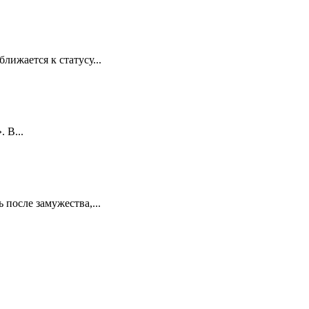
лижается к статусу...
 В...
 после замужества,...