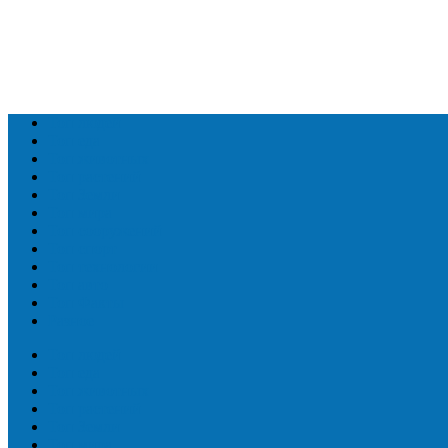
Топ людей
Топ еда
Топ животных
Топ растений
Топ Земли
Топ мира
Топ сооружений
Топ спорт
Топ технологии
Топ авто
Топ Факты
Разное
Топ людей
Топ еда
Топ животных
Топ растений
Топ Земли
Топ мира