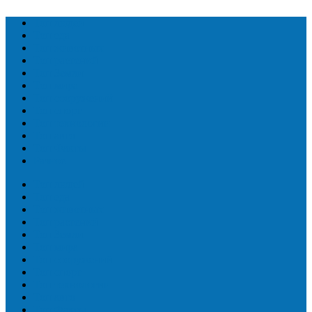
Топ людей
Топ еда
Топ животных
Топ растений
Топ Земли
Топ мира
Топ сооружений
Топ спорт
Топ технологии
Топ авто
Топ Факты
Разное
Топ людей
Топ еда
Топ животных
Топ растений
Топ Земли
Топ мира
Топ сооружений
Топ спорт
Топ технологии
Топ авто
Топ Факты