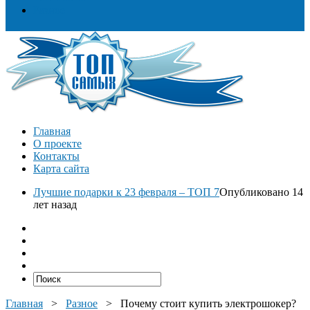
Разное
Главная
О проекте
Контакты
Карта сайта
Лучшие подарки к 23 февраля – ТОП 7
Опубликовано 14
лет назад
Главная
>
Разное
>
Почему стоит купить электрошокер?