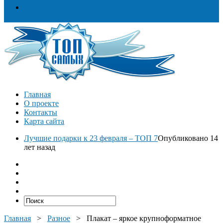
Разное
Главная
О проекте
Контакты
Карта сайта
Лучшие подарки к 23 февраля – ТОП 7
Опубликовано 14
лет назад
Главная
>
Разное
>
Плакат – яркое крупноформатное