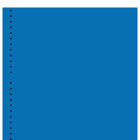
Топ людей
Топ еда
Топ животных
Топ растений
Топ Земли
Топ мира
Топ сооружений
Топ спорт
Топ технологии
Топ авто
Топ Факты
Разное
Топ людей
Топ еда
Топ животных
Топ растений
Топ Земли
Топ мира
Топ сооружений
Топ спорт
Топ технологии
Топ авто
Топ Факты