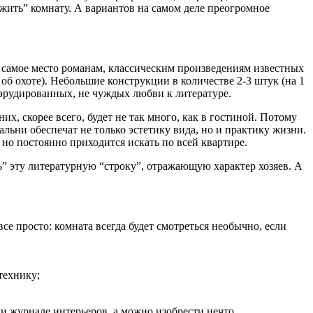
жить” комнату. А вариантов на самом деле преогромное
сь самое место романам, классическим произведениям известных
об охоте). Небольшие конструкции в количестве 2-3 штук (на 1
, эрудированных, не чуждых любви к литературе.
х, скорее всего, будет не так много, как в гостиной. Потому
альни обеспечат не только эстетику вида, но и практику жизни.
 но постоянно приходится искать по всей квартире.
ь” эту литературную “строку”, отражающую характер хозяев. А
е просто: комната всегда будет смотреться необычно, если
технику;
и журнале интерьеров, а можно изобрести нечто