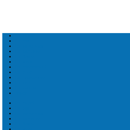
Топ людей
Топ еда
Топ животных
Топ растений
Топ Земли
Топ мира
Топ сооружений
Топ спорт
Топ технологии
Топ авто
Топ Факты
Разное
Топ людей
Топ еда
Топ животных
Топ растений
Топ Земли
Топ мира