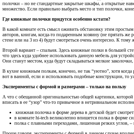
полочки – но не стандартные закрытые шкафы, а открытые нав
множество. Если правильно выбрать место и тип полочки, коне
Где книжные полочки придутся особенно кстати?
В какой комнате есть смысл оживить обстановку этим простым 
авторов, книгам, когда-то подаренным хозяину (не прятать же
стене или на 3 из 4) будут смотреться очень интересно. К том
Второй вариант – спальня. Здесь книжные полки в большей степ
что здесь куда удобнее использовать данную мебель для устрой
Они станут местом, куда будут складываться мелкие заколочки,
В кухне книжным полкам, конечно, не так “уютно”, хотя когда
вот в ванной, если и использовать подобные конструкции, то у
Эксперименты с формой и размерами – только на пользу
А что с обещанной оригинальностью общей картинки, которой м
вписать в ее “узор” что-то привычное в нетривиальном исполн
книжная полочка в форме дерева в детской будет смотрет
в комнате hi-tech великолепно впишется полка в форме 
полка с плавными переходами, лишенная резких углов, – 
Проще говоря, эксперименты с формой в данном случае вполне