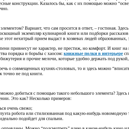
есные конструкции. Казалось бы, как с их помощью можно “осве
чно.
элементом? Вариант, что сам просится в ответ, – гостиная. Зде
 роскошный экземпляр кулинарной книги или подборки рассказов 
у же этот нехитрый прием выдаст в хозяевах людей образованных
ени привнесут не характер, не престиж, но комфорт. И книг на ни
ства порядка и борьбы с хаосом:
книжные полки в интерьере
сп
 бижутерия и прочие мелочи, которые удобно держать под рукой,
 речь о совмещенных кухнях-столовых, то и здесь можно “вписат
ж точно не под книги.
ожно добиться с помощью такого небольшого элемента? Здесь вс
ении. Это как? Несколько примеров:
ься очень свежо;
силуэта робота или стилизованная под какую-нибудь новомодную 
идеально подойдет для спальни.
 оправданы. Можно “подсмотреть” идею в каком-нибудь кино ил