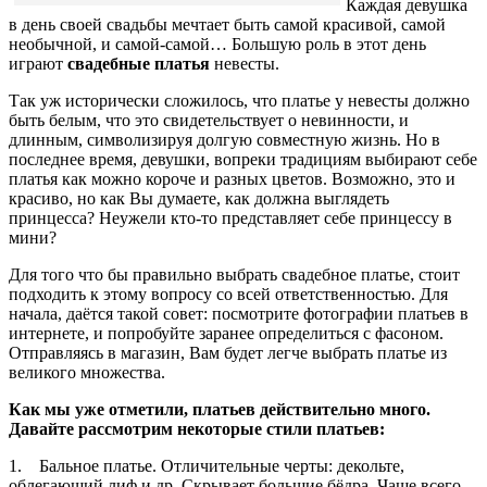
Каждая девушка
в день своей свадьбы мечтает быть самой красивой, самой
необычной, и самой-самой… Большую роль в этот день
играют
свадебные платья
невесты.
Так уж исторически сложилось, что платье у невесты должно
быть белым, что это свидетельствует о невинности, и
длинным, символизируя долгую совместную жизнь. Но в
последнее время, девушки, вопреки традициям выбирают себе
платья как можно короче и разных цветов. Возможно, это и
красиво, но как Вы думаете, как должна выглядеть
принцесса? Неужели кто-то представляет себе принцессу в
мини?
Для того что бы правильно выбрать свадебное платье, стоит
подходить к этому вопросу со всей ответственностью. Для
начала, даётся такой совет: посмотрите фотографии платьев в
интернете, и попробуйте заранее определиться с фасоном.
Отправляясь в магазин, Вам будет легче выбрать платье из
великого множества.
Как мы уже отметили, платьев действительно много.
Давайте рассмотрим некоторые стили платьев:
1. Бальное платье. Отличительные черты: декольте,
облегающий лиф и др. Скрывает большие бёдра. Чаще всего,