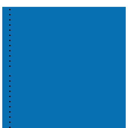
Топ людей
Топ еда
Топ животных
Топ растений
Топ Земли
Топ мира
Топ сооружений
Топ спорт
Топ технологии
Топ авто
Топ Факты
Разное
Топ людей
Топ еда
Топ животных
Топ растений
Топ Земли
Топ мира
Топ сооружений
Топ спорт
Топ технологии
Топ авто
Топ Факты