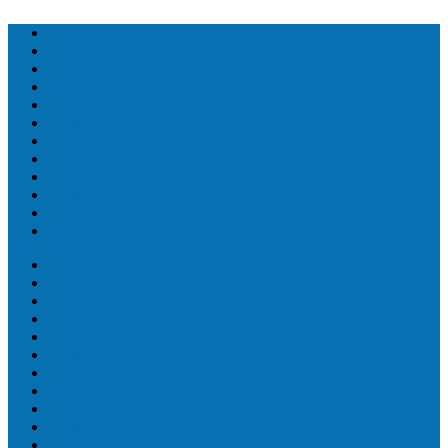
Топ людей
Топ еда
Топ животных
Топ растений
Топ Земли
Топ мира
Топ сооружений
Топ спорт
Топ технологии
Топ авто
Топ Факты
Разное
Топ людей
Топ еда
Топ животных
Топ растений
Топ Земли
Топ мира
Топ сооружений
Топ спорт
Топ технологии
Топ авто
Топ Факты