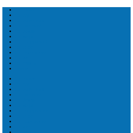
Топ людей
Топ еда
Топ животных
Топ растений
Топ Земли
Топ мира
Топ сооружений
Топ спорт
Топ технологии
Топ авто
Топ Факты
Разное
Топ людей
Топ еда
Топ животных
Топ растений
Топ Земли
Топ мира
Топ сооружений
Топ спорт
Топ технологии
Топ авто
Топ Факты