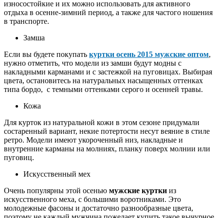
износостойкие и их можно использовать для активного
отдыха в осенне-зимний период, а также для частого ношения
в транспорте.
Замша
Если вы будете покупать
куртки осень 2015 мужские оптом
,
нужно отметить, что модели из замши будут модны с
накладными карманами и с застежкой на пуговицах. Выбирая
цвета, остановитесь на натуральных насыщенных оттенках
типа бордо, с темными оттенками серого и осенней травы.
Кожа
Для курток из натуральной кожи в этом сезоне придумали
состаренный вариант, некие потертости несут веяние в стиле
ретро. Модели имеют укороченный низ, накладные и
внутренние карманы на молниях, планку поверх молнии или
пуговиц.
Искусственный мех
Очень популярны этой осенью
мужские куртки
из
искусственного меха, с большими воротниками. Это
молодежные фасоны и достаточно разнообразные цвета,
поэтому не каждый мужчина пожелает купить такое вычурное