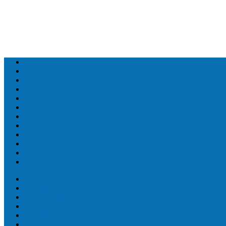
Топ людей
Топ еда
Топ животных
Топ растений
Топ Земли
Топ мира
Топ сооружений
Топ спорт
Топ технологии
Топ авто
Топ Факты
Разное
Топ людей
Топ еда
Топ животных
Топ растений
Топ Земли
Топ мира