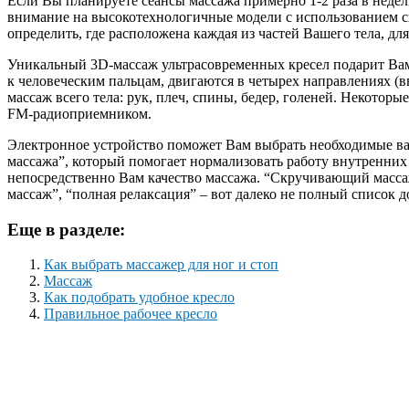
Если Вы планируете сеансы массажа примерно 1-2 раза в неде
внимание на высокотехнологичные модели с использованием с
определить, где расположена каждая из частей Вашего тела, д
Уникальный 3D-массаж ультрасовременных кресел подарит Вам
к человеческим пальцам, двигаются в четырех направлениях (
массаж всего тела: рук, плеч, спины, бедер, голеней. Некот
FM-радиоприемником.
Электронное устройство поможет Вам выбрать необходимые ва
массажа”, который помогает нормализовать работу внутренних
непосредственно Вам качество массажа. “Скручивающий масса
массаж”, “полная релаксация” – вот далеко не полный списо
Еще в разделе:
Как выбрать массажер для ног и стоп
Массаж
Как подобрать удобное кресло
Правильное рабочее кресло