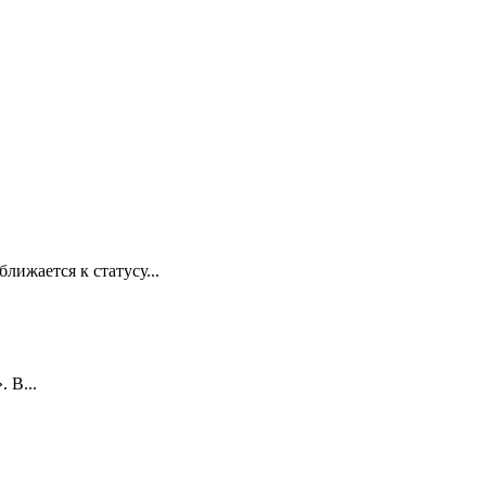
лижается к статусу...
 В...