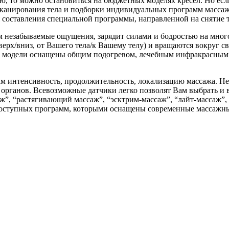
лю, то можно остановиться на бюджетных моделях кресел. Но есл
канирования тела и подборки индивидуальных программ массаж
ля составления специальной программы, направленной на снятие
 незабываемые ощущения, зарядит силами и бодростью на много
вверх/вниз, от Вашего тела/к Вашему телу) и вращаются вокруг
орые модели оснащены общим подогревом, лечебным инфракрасны
м интенсивность, продолжительность, локализацию массажа. Н
 органов. Всевозможные датчики легко позволят Вам выбрать и 
ж”, “растягивающий массаж”, “эсктрим-массаж”, “лайт-массаж”
к доступных программ, которыми оснащены современные массажн