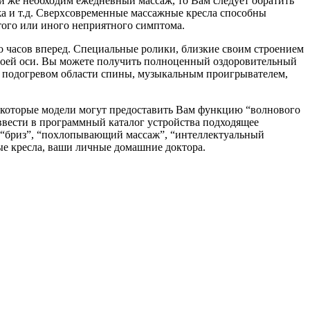
и же необходим ежедневный массаж, то Вам следует обратить
а и т.д. Сверхсовременные массажные кресла способны
 того или иного неприятного симптома.
 часов вперед. Специальные ролики, близкие своим строением
 своей оси. Вы можете получить полноценный оздоровительный
м подогревом области спины, музыкальным проигрывателем,
екоторые модели могут предоставить Вам функцию “волнового
ввести в программный каталог устройства подходящее
, “бриз”, “похлопывающий массаж”, “интеллектуальный
ые кресла, ваши личные домашние доктора.