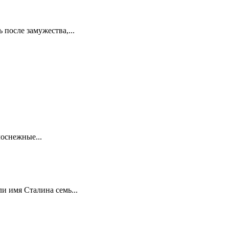
 после замужества,...
лоснежные...
и имя Сталина семь...