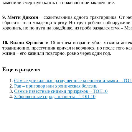
заменили смертную казнь на пожизненное заключение.
9. Мэгги Диксон
– сожительница одного трактирщика. От неза
сбросить тело младенца в реку. Но труп ребенка обнаружил
хоронить, но по пути на кладбище, из гроба раздался стук – М
10. Вилли Фрэнсис
в 16 летнем возрасте убил хозяина апте
традиционно, преступник кричал и корчился, но после того к
жизни – его казнили повторно, ровно через один год.
Еще в разделе:
Самые уникальные разрушенные крепости и замки – ТОП
Рак – приговор или хроническая болезнь
Самые известные снимки призраков – ТОП10
Заброшенные города планеты – ТОП 10