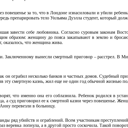
ез повешенье за то, что в Лондоне изнасиловали и убили ребен
редь препарировать тело Уильяма Дуэлла студент, который долж
шая завести себе любовника. Согласно суровым законам Восто
щим образом: женщину до пояса закапывают в землю и бросают 
г, оказалось, что женщина жива.
и. Заключенному вынесли смертный приговор – расстрел. В Миг
 как он ограбил несколько банков и частных домов. Судебный пр
жив эту смертную казнь, жил еще не один год обычной жизнью по
Говорят, что именно она его соблазнила. Ребенок родился в уст
а, а суд приговорил ее к смертной казни через повешенье. Женщ
 Анну перевезли в больницу.
банды ряд убийств и ограблений. Всем участникам преступлений
раз веревка лопнула, а в другой просто соскочила. Такой повор