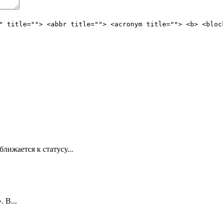
" title=""> <abbr title=""> <acronym title=""> <b> <bloc
лижается к статусу...
 В...