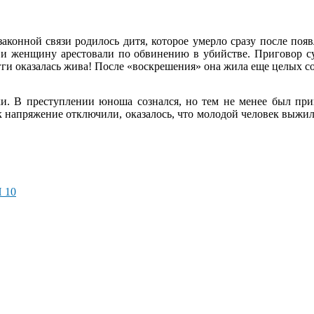
конной связи родилось дитя, которое умерло сразу после появ
и и женщину арестовали по обвинению в убийстве. Приговор с
эгги оказалась жива! После «воскрешения» она жила еще целых со
ки. В преступлении юноша сознался, но тем не менее был при
ак напряжение отключили, оказалось, что молодой человек выжи
 10