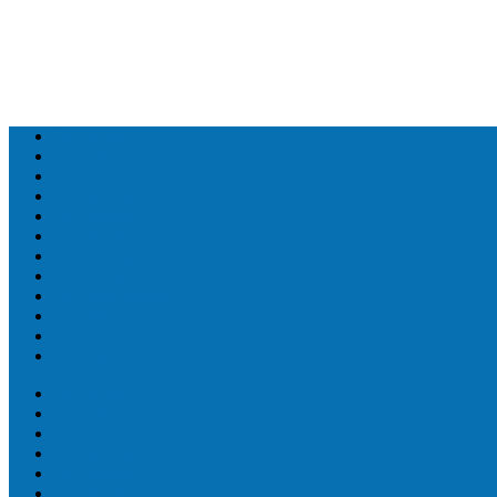
Топ людей
Топ еда
Топ животных
Топ растений
Топ Земли
Топ мира
Топ сооружений
Топ спорт
Топ технологии
Топ авто
Топ Факты
Разное
Топ людей
Топ еда
Топ животных
Топ растений
Топ Земли
Топ мира