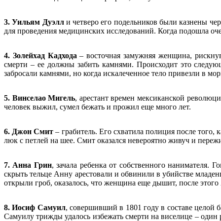
3. Уильям Дуэлл
и четверо его подельников были казнены чер
для проведения медицинских исследований. Когда подошла оче
4. Золейхад Кадхода
– восточная замужняя женщина, рискнув
смерти – ее должны забить камнями. Происходит это следую
забросали камнями, но когда искалеченное тело привезли в мор
5. Винселао Мигель
, арестант времен мексиканской революци
человек выжил, сумел бежать и прожил еще много лет.
6. Джон Смит
– грабитель. Его схватила полиция после того,
люк с петлей на шее. Смит оказался невероятно живуч и пере
7. Анна Грин
, зачала ребенка от собственного нанимателя. 
скрыть тельце Анну арестовали и обвинили в убийстве младенц
открыли гроб, оказалось, что женщина еще дышит, после этого
8. Иосиф Самуил
, совершивший в 1801 году в составе целой 
Самуилу трижды удалось избежать смерти на виселице – один 