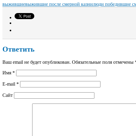
выжившие
выжившие после смерной казни
люди победившие с
Ответить
Ваш email не будет опубликован. Обязательные поля отмечены
Имя
*
E-mail
*
Сайт