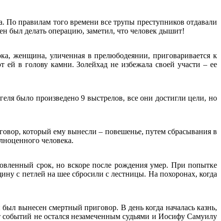
ка. По правилам того времени все трупы преступников отдавали
ен был делать операцию, заметил, что человек дышит!
ка, женщина, уличенная в прелюбодеянии, приговаривается к
ей в голову камни. Золейхад не избежала своей участи – ее
еля было произведено 9 выстрелов, все они достигли цели, но
иговор, который ему вынесли – повешенье, путем сбрасывания в
лноценного человека.
ановленный срок, но вскоре после рождения умер. При попытке
ину с петлей на шее сбросили с лестницы. На похоронах, когда
 был вынесен смертный приговор. В день когда началась казнь,
от событий не остался незамеченным судьями и Иосифу Самуилу