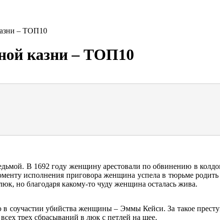
казни – ТОП10
ной казни – ТОП10
ведьмой. В 1692 году женщину арестовали по обвинению в колдов
моменту исполнения приговора женщина успела в тюрьме родить р
юк, но благодаря какому-то чуду женщина осталась жива.
ю в соучастии убийства женщины – Эммы Кейси. За такое прест
всех трех сбрасываний в люк с петлей на шее.