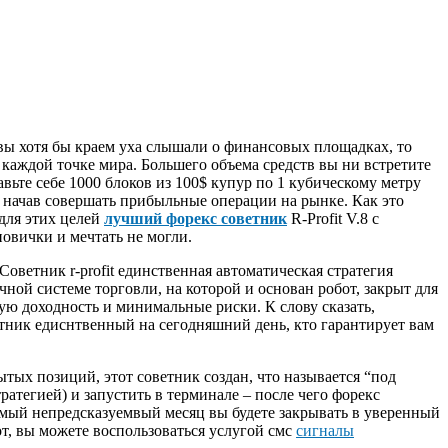
 вы хотя бы краем уха слышали о финансовых площадках, то
 каждой точке мира. Большего объема средств вы ни встретите
авьте себе 1000 блоков из 100$ купур по 1 кубическому метру
 начав совершать прибыльные операции на рынке. Как это
 для этих целей
лучший форекс советник
R-Profit V.8 с
овички и мечтать не могли.
оветник r-profit единственная автоматическая стратегия
ной системе торговли, на которой и основан робот, закрыт для
ую доходность и минимальные риски. К слову сказать,
етник едиснтвенный на сегодняшний день, кто гарантирует вам
тых позиций, этот советник создан, что называется “под
ратегией) и запустить в терминале – после чего форекс
мый непредсказуемвый месяц вы будете закрывать в уверенный
от, вы можете воспользоваться услугой смс
сигналы