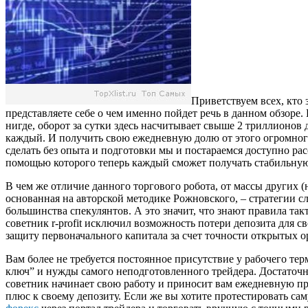
Приветствуем всех, кто
представляете себе о чем именно пойдет речь в данном обзоре
нигде, оборот за сутки здесь насчитывает свыше 2 триллионов д
каждый. И получить свою ежедневную долю от этого огромного
сделать без опыта и подготовки мы и постараемся доступно ра
помощью которого теперь каждый сможет получать стабильную 
В чем же отличие данного торгового робота, от массы других (
основанная на авторской методике Рожновского, – стратегии сл
большинства спекулянтов. А это значит, что знают правила та
советник r-profit исключил возможность потери депозита для 
защиту первоначального капитала за счет точности открытых 
Вам более не требуется постоянное присутствие у рабочего те
ключ” и нужды самого неподготовленного трейдера. Достаточно 
советник начинает свою работу и приносит вам ежедневную п
плюс к своему депозиту. Если же вы хотите протестировать сам