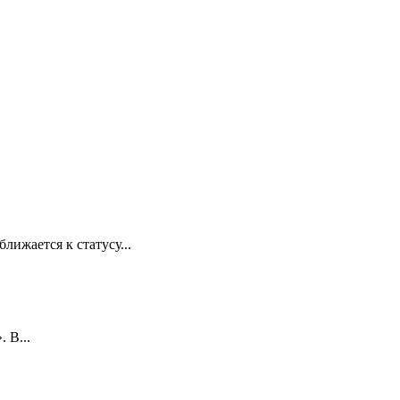
лижается к статусу...
 В...