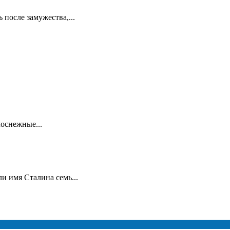
 после замужества,...
лоснежные...
и имя Сталина семь...