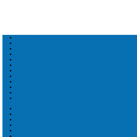
Топ людей
Топ еда
Топ животных
Топ растений
Топ Земли
Топ мира
Топ сооружений
Топ спорт
Топ технологии
Топ авто
Топ Факты
Разное
Топ людей
Топ еда
Топ животных
Топ растений
Топ Земли
Топ мира