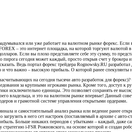
 задумывался или уже работает на валютном рынке форекс. Если
. FOREX – это интернет площадка, на которой торгуют валютой в
олларов. Если вы плохо представляете себе эту сумму, то предст
 пирога сегодня может каждый, просто открыв счет у брокера и
ссказать. Ведь портал форекс трейдера Rognowsky.RU разработал
и что важно – высокую прибыль. О которой ранее спекулянты н
насчитывающих на сегодня тысячи авто разработок для форекс)? С
едования за крупными игроками рынка. Кроме того, доступ к руч
ктики исключительно единицы. Это позволяет сохранять ее высок
своего владельца, и это на валютном рынке впервые! Данный сов
ордеров и грамотной системе управления открытыми ордерами.
рминала и самостоятельный анализ рынка или ведение ранее откры
загрузить в него сет настроек (поставляемый в архиве с авто-ст
рибыль. Больше никаких периодов с убытками – каждый, даже са
у стратегию i-FSR Рожновского, на основе которой и создан роб