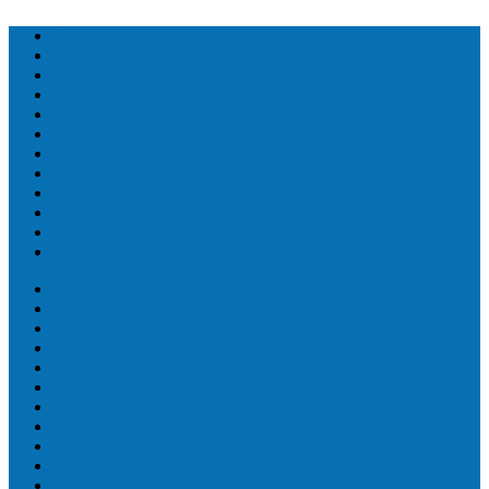
Топ людей
Топ еда
Топ животных
Топ растений
Топ Земли
Топ мира
Топ сооружений
Топ спорт
Топ технологии
Топ авто
Топ Факты
Разное
Топ людей
Топ еда
Топ животных
Топ растений
Топ Земли
Топ мира
Топ сооружений
Топ спорт
Топ технологии
Топ авто
Топ Факты