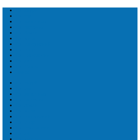
Топ людей
Топ еда
Топ животных
Топ растений
Топ Земли
Топ мира
Топ сооружений
Топ спорт
Топ технологии
Топ авто
Топ Факты
Разное
Топ людей
Топ еда
Топ животных
Топ растений
Топ Земли
Топ мира
Топ сооружений
Топ спорт
Топ технологии
Топ авто
Топ Факты