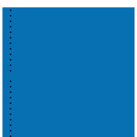
Топ людей
Топ еда
Топ животных
Топ растений
Топ Земли
Топ мира
Топ сооружений
Топ спорт
Топ технологии
Топ авто
Топ Факты
Разное
Топ людей
Топ еда
Топ животных
Топ растений
Топ Земли
Топ мира
Топ сооружений
Топ спорт
Топ технологии
Топ авто
Топ Факты