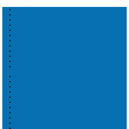
Топ людей
Топ еда
Топ животных
Топ растений
Топ Земли
Топ мира
Топ сооружений
Топ спорт
Топ технологии
Топ авто
Топ Факты
Разное
Топ людей
Топ еда
Топ животных
Топ растений
Топ Земли
Топ мира
Топ сооружений
Топ спорт
Топ технологии
Топ авто
Топ Факты