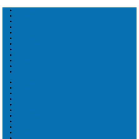
Топ людей
Топ еда
Топ животных
Топ растений
Топ Земли
Топ мира
Топ сооружений
Топ спорт
Топ технологии
Топ авто
Топ Факты
Разное
Топ людей
Топ еда
Топ животных
Топ растений
Топ Земли
Топ мира
Топ сооружений
Топ спорт
Топ технологии
Топ авто
Топ Факты