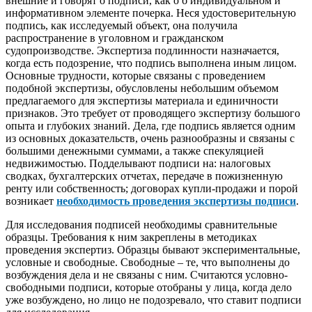
внешние и говорят о подписи, как о б индивидуальном и
информативном элементе почерка. Неся удостоверительную
подпись, как исследуемый объект, она получила
распространение в уголовном и гражданском
судопроизводстве. Экспертиза подлинности назначается,
когда есть подозрение, что подпись выполнена иным лицом.
Основные трудности, которые связаны с проведением
подобной экспертизы, обусловлены небольшим объемом
предлагаемого для экспертизы материала и единичности
признаков. Это требует от проводящего экспертизу большого
опыта и глубоких знаний. Дела, где подпись является одним
из основных доказательств, очень разнообразны и связаны с
большими денежными суммами, а также спекуляцией
недвижимостью. Подделывают подписи на: налоговых
сводках, бухгалтерских отчетах, передаче в пожизненную
ренту или собственность; договорах купли-продажи и порой
возникает
необходимость проведения экспертизы подписи
.
Для исследования подписей необходимы сравнительные
образцы. Требования к ним закреплены в методиках
проведения экспертиз. Образцы бывают экспериментальные,
условные и свободные. Свободные – те, что выполнены до
возбуждения дела и не связаны с ним. Считаются условно-
свободными подписи, которые отобраны у лица, когда дело
уже возбуждено, но лицо не подозревало, что ставит подписи