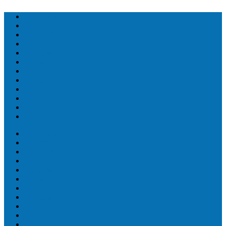
Топ людей
Топ еда
Топ животных
Топ растений
Топ Земли
Топ мира
Топ сооружений
Топ спорт
Топ технологии
Топ авто
Топ Факты
Разное
Топ людей
Топ еда
Топ животных
Топ растений
Топ Земли
Топ мира
Топ сооружений
Топ спорт
Топ технологии
Топ авто
Топ Факты