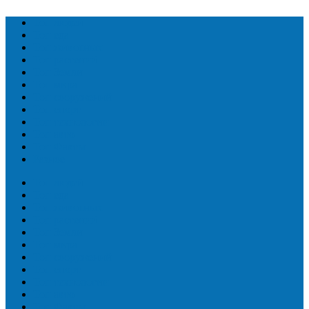
Топ людей
Топ еда
Топ животных
Топ растений
Топ Земли
Топ мира
Топ сооружений
Топ спорт
Топ технологии
Топ авто
Топ Факты
Разное
Топ людей
Топ еда
Топ животных
Топ растений
Топ Земли
Топ мира
Топ сооружений
Топ спорт
Топ технологии
Топ авто
Топ Факты