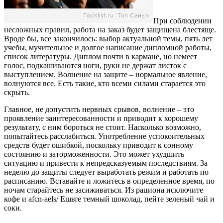
При соблюдении
несложных правил, работа на заказ будет защищена блестяще.
Вроде бы, все закончилось: выбор актуальной темы, пять лет
учебы, мучительное и долгое написание дипломной работы,
список литературы. Диплом почти в кармане, но немеет
голос, подкашиваются ноги, руки не держат листок с
выступлением. Волнение на защите – нормальное явление,
волнуются все. Есть такие, кто всеми силами старается это
скрыть.
Главное, не допустить нервных срывов, волнение – это
проявление заинтересованности и приводит к хорошему
результату, с ним бороться не стоит. Насколько возможно,
попытайтесь расслабиться. Употребление успокоительных
средств будет ошибкой, поскольку приводит к сонному
состоянию и заторможенности. Это может ухудшить
ситуацию и привести к непредсказуемым последствиям. За
неделю до защиты следует выработать режим и работать по
расписанию. Вставайте и ложитесь в определенное время, по
ночам старайтесь не засиживаться. Из рациона исключите
кофе и afcn-aels/ Ешьте темный шоколад, пейте зеленый чай и
соки.