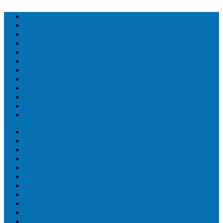
Топ людей
Топ еда
Топ животных
Топ растений
Топ Земли
Топ мира
Топ сооружений
Топ спорт
Топ технологии
Топ авто
Топ Факты
Разное
Топ людей
Топ еда
Топ животных
Топ растений
Топ Земли
Топ мира
Топ сооружений
Топ спорт
Топ технологии
Топ авто
Топ Факты