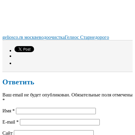
geliosco.r
в москве
водоочистка
Гелиос Стар
недорого
Ответить
Ваш email не будет опубликован. Обязательные поля отмечены
*
Имя
*
E-mail
*
Сайт