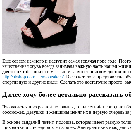
Еще совсем немного и наступит самая горячая пора года. Поэт
качественная обувь всегда занимала важную часть нашей жизни
для того чтобы пойти в магазин и заняться поиском достойной
http://abshop.com.ua/m-sneakers/
. В его каталоге представлена о
спортивную и другие виды. Сделать это достаточно просто, выби
Далее хочу более детально рассказать 
Что касается прекрасной половины, то на летний период нет б
босоножек. Девушки и женщины ценят их в первую очередь за у
В основе сандалий лежит подошва, которая имеет разную тол
щиколотки и спереди возле пальцев. Альтернативные модели с