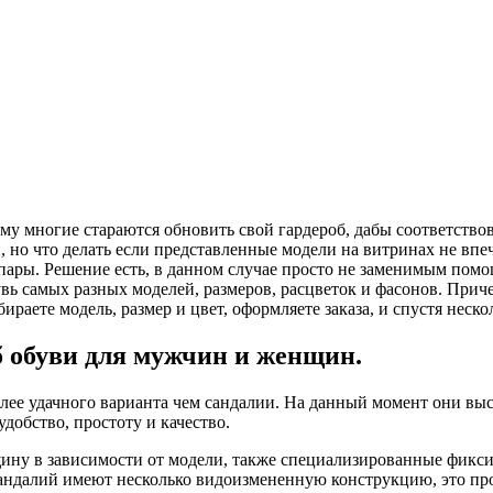
ому многие стараются обновить свой гардероб, дабы соответств
, но что делать если представленные модели на витринах не вп
 пары. Решение есть, в данном случае просто не заменимым пом
бувь самых разных моделей, размеров, расцветок и фасонов. Прич
раете модель, размер и цвет, оформляете заказа, и спустя нескол
об обуви для мужчин и женщин.
олее удачного варианта чем сандалии. На данный момент они вы
добство, простоту и качество.
щину в зависимости от модели, также специализированные фик
андалий имеют несколько видоизмененную конструкцию, это про