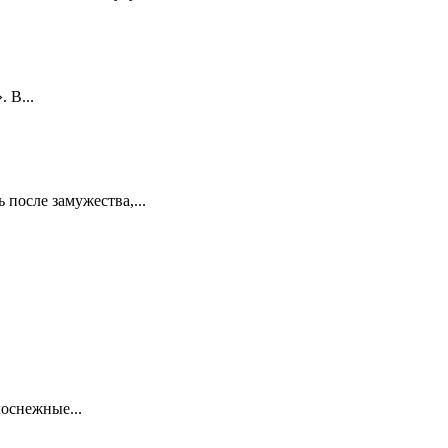
 В...
 после замужества,...
лоснежные...