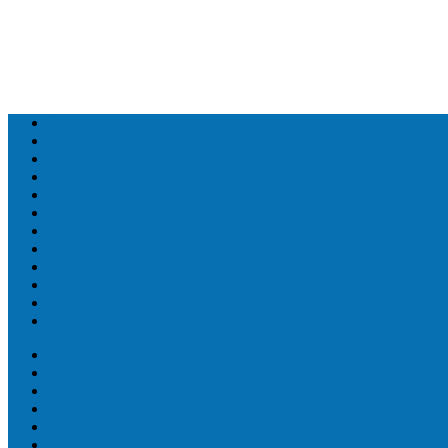
Топ людей
Топ еда
Топ животных
Топ растений
Топ Земли
Топ мира
Топ сооружений
Топ спорт
Топ технологии
Топ авто
Топ Факты
Разное
Топ людей
Топ еда
Топ животных
Топ растений
Топ Земли
Топ мира