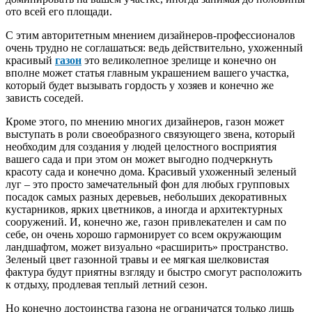
ото всей его площади.
С этим авторитетным мнением дизайнеров-профессионалов
очень трудно не соглашаться: ведь действительно, ухоженный
красивый
газон
это великолепное зрелище и конечно он
вполне может статья главным украшением вашего участка,
который будет вызывать гордость у хозяев и конечно же
зависть соседей.
Кроме этого, по мнению многих дизайнеров, газон может
выступать в роли своеобразного связующего звена, который
необходим для создания у людей целостного восприятия
вашего сада и при этом он может выгодно подчеркнуть
красоту сада и конечно дома. Красивый ухоженный зеленый
луг – это просто замечательный фон для любых групповых
посадок самых разных деревьев, небольших декоративных
кустарников, ярких цветников, а иногда и архитектурных
сооружений. И, конечно же, газон привлекателен и сам по
себе, он очень хорошо гармонирует со всем окружающим
ландшафтом, может визуально «расширить» пространство.
Зеленый цвет газонной травы и ее мягкая шелковистая
фактура будут приятны взгляду и быстро смогут расположить
к отдыху, продлевая теплый летний сезон.
Но конечно достоинства газона не ограничатся только лишь