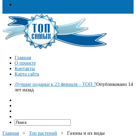
Разное
Главная
О проекте
Контакты
Карта сайта
Лучшие подарки к 23 февраля – ТОП 7
Опубликовано 14
лет назад
Главная
>
Топ растений
>
Газоны и их виды