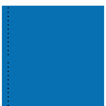
Топ людей
Топ еда
Топ животных
Топ растений
Топ Земли
Топ мира
Топ сооружений
Топ спорт
Топ технологии
Топ авто
Топ Факты
Разное
Топ людей
Топ еда
Топ животных
Топ растений
Топ Земли
Топ мира
Топ сооружений
Топ спорт
Топ технологии
Топ авто
Топ Факты