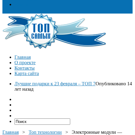
Разное
Главная
О проекте
Контакты
Карта сайта
Лучшие подарки к 23 февраля – ТОП 7
Опубликовано 14
лет назад
Главная
>
Топ технологии
>
Электронные модули —