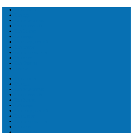
Топ людей
Топ еда
Топ животных
Топ растений
Топ Земли
Топ мира
Топ сооружений
Топ спорт
Топ технологии
Топ авто
Топ Факты
Разное
Топ людей
Топ еда
Топ животных
Топ растений
Топ Земли
Топ мира
Топ сооружений
Топ спорт
Топ технологии
Топ авто
Топ Факты