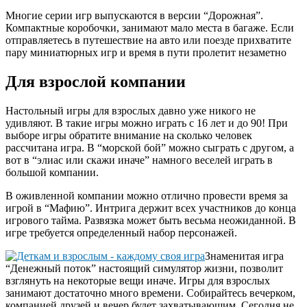
Многие серии игр выпускаются в версии “Дорожная”.
Компактные коробочки, занимают мало места в багаже. Если
отправляетесь в путешествие на авто или поезде прихватите
пару миниатюрных игр и время в пути пролетит незаметно
Для взрослой компании
Настольный игры для взрослых давно уже никого не
удивляют. В такие игры можно играть с 16 лет и до 90! При
выборе игры обратите внимание на сколько человек
рассчитана игра. В “морской бой” можно сыграть с другом, а
вот в “элиас или скажи иначе” намного веселей играть в
большой компании.
В оживленной компании можно отлично провести время за
игрой в “Мафию”. Интрига держит всех участников до конца
игрового тайма. Развязка может быть весьма неожиданной. В
игре требуется определенный набор персонажей.
Знаменитая игра
“Денежный поток” настоящий симулятор жизни, позволит
взглянуть на некоторые вещи иначе. Игры для взрослых
занимают достаточно много времени. Собирайтесь вечерком,
компанией друзей и вечер будет захватывающим. Сегодня не