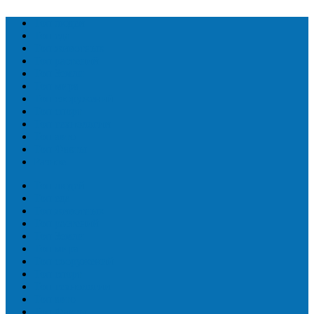
Топ людей
Топ еда
Топ животных
Топ растений
Топ Земли
Топ мира
Топ сооружений
Топ спорт
Топ технологии
Топ авто
Топ Факты
Разное
Топ людей
Топ еда
Топ животных
Топ растений
Топ Земли
Топ мира
Топ сооружений
Топ спорт
Топ технологии
Топ авто
Топ Факты