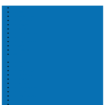
Топ людей
Топ еда
Топ животных
Топ растений
Топ Земли
Топ мира
Топ сооружений
Топ спорт
Топ технологии
Топ авто
Топ Факты
Разное
Топ людей
Топ еда
Топ животных
Топ растений
Топ Земли
Топ мира
Топ сооружений
Топ спорт
Топ технологии
Топ авто
Топ Факты